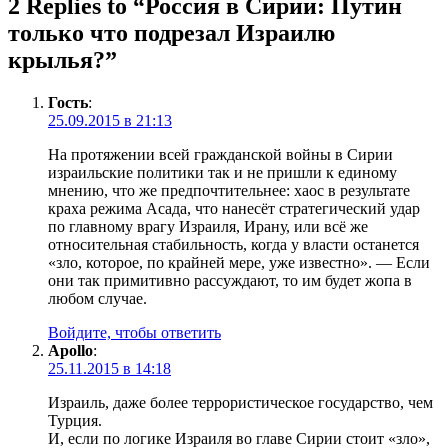
2 Replies to “
Россия в Сирии: Путин
только что подрезал Израилю
крылья?
”
Гость
:
25.09.2015 в 21:13
На протяжении всей гражданской войны в Сирии
израильские политики так и не пришли к единому
мнению, что же предпочтительнее: хаос в результате
краха режима Асада, что нанесёт стратегический удар
по главному врагу Израиля, Ирану, или всё же
относительная стабильность, когда у власти останется
«зло, которое, по крайней мере, уже известно». — Если
они так примитивно рассуждают, то им будет жопа в
любом случае.
Войдите, чтобы ответить
Apollo
:
25.11.2015 в 14:18
Израиль, даже более террористическое государство, чем
Турция.
И, если по логике Израиля во главе Сирии стоит «зло»,