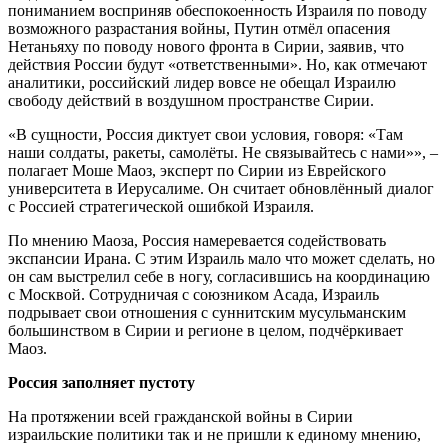
пониманием восприняв обеспокоенность Израиля по поводу
возможного разрастания войны, Путин отмёл опасения
Нетаньяху по поводу нового фронта в Сирии, заявив, что
действия России будут «ответственными». Но, как отмечают
аналитики, российский лидер вовсе не обещал Израилю
свободу действий в воздушном пространстве Сирии.
«В сущности, Россия диктует свои условия, говоря: «Там
наши солдаты, ракеты, самолёты. Не связывайтесь с нами»», –
полагает Моше Маоз, эксперт по Сирии из Еврейского
университета в Иерусалиме. Он считает обновлённый диалог
с Россией стратегической ошибкой Израиля.
По мнению Маоза, Россия намеревается содействовать
экспансии Ирана. С этим Израиль мало что может сделать, но
он сам выстрелил себе в ногу, согласившись на координацию
с Москвой. Сотрудничая с союзником Асада, Израиль
подрывает свои отношения с суннитским мусульманским
большинством в Сирии и регионе в целом, подчёркивает
Маоз.
Россия заполняет пустоту
На протяжении всей гражданской войны в Сирии
израильские политики так и не пришли к единому мнению,