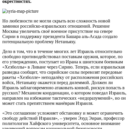
окрестностях.
Но любезности не могли скрыть всю сложность новой
заминки российско-израильских отношений. Решение
Москвы увеличить своё военное присутствие на севере
Сирии в поддержку президента Башара аль-Асада создало
потенциальную проблему Нетаньяху.
Дело в том, что в течение многих лет Израиль относительно
свободно противодействовал поставкам оружия, которое, по
его утверждению, поступает из Ирана к шиитским боевикам
«Хезболлы» в Ливане через Сирию. Теперь, если израильская
разведка сообщит, что сирийские силы перевозят передовые
ракеты «Хезболле» неподалёку от расположения российских
войск, Нетаньяху окажется перед дилеммой. Должен ли
Израиль заблаговременно атаковать конвой, рискуя попасть в
русских? Механизм координации, о котором поведал Израиль,
направлен на избежание тактических «недоразумений», но он
может стать препятствием манёврам Израиля.
«Это соглашение усложняет обстановку и может ограничить
свободу действий Израиля», – уверен Эхуд Эиран, профессор
политологии Хайфского университета, основное внимание
уделяющий вопросам национальной безопасности. –