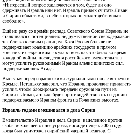
«Интересный вопрос заключается в том, будет ли оно
сдерживать Израиль или нет. Израиль привык считать Ливан
и Сирию областями, в небе которых он может действовать
свободно».
Ещё ни разу со времён распада Советского Союза Израиль не
сталкивался с потенциально недружественной сверхдержавой
так близко к своим границам. Хотя Россия больше не
поддерживает коалицию арабских государств в прямом
конфликте с еврейским государством, как это было во время
холодной войны, последствия российского вмешательства
могут усилить руководимый Ираном альянс шиитских сил,
поддерживающих Асада.
Выступая перед израильскими журналистами после встречи в
Кремле, Нетаньяху заверил, что Израиль продолжит прилагать
усилия, чтобы блокировать передачи оружия на пути из
Сирии в Ливан, а также будет противодействовать созданию
поддерживаемого Ираном фронта на Голанских высотах.
Израиль годами вмешивался в дела Сирии
Вмешательство Израиля в дела Сирии, нацеленное против
якобы исходящей от неё угрозы, восходит ещё к 2006 году,
когда был уничтожен сирийский ядерный реактор. С