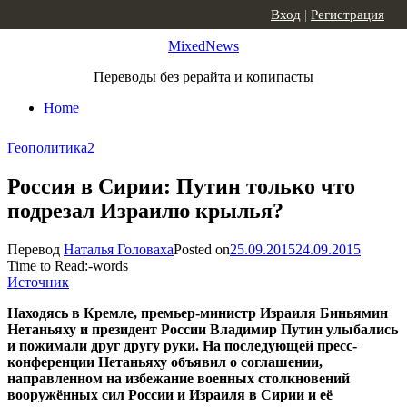
Skip to content
Вход
|
Регистрация
MixedNews
Переводы без рерайта и копипасты
Home
Геополитика
2
Россия в Сирии: Путин только что
подрезал Израилю крылья?
Перевод
Наталья Головаха
Posted on
25.09.2015
24.09.2015
Time to Read:
-
words
Источник
Находясь в Кремле, премьер-министр Израиля Биньямин
Нетаньяху и президент России Владимир Путин улыбались
и пожимали друг другу руки. На последующей пресс-
конференции Нетаньяху объявил о соглашении,
направленном на избежание военных столкновений
вооружённых сил России и Израиля в Сирии и её