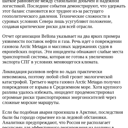
шаткое равновесие между стабильной добычей и надежной
логистикой. Последние события демонстрируют, что удержать
этот баланс становится все труднее из-за растущего
геополитического давления. Технические сложности в
суровых условиях Севера лишь усугубляют положение,
создавая критические риски для всей отрасли.
Отчет организации Bellona указывает на два ярких примера
уязвимости поставок нефти и газа. Речь идет о повреждении
газовоза Arctic Metagas и массовых задержаниях судов в
европейских портах. Эти инциденты обнажают слабые места
транспортной системы, которая не готова к увеличению
экспорта СПГ в условиях меняющегося климата.
Ликвидация разливов нефти во льдах практически
невозможна, поэтому любой сбой грозит экологической
катастрофой. Третьего марта газовоз Arctic Metagas получил
повреждения от взрыва в Средиземном море. Хотя крупного
разлива удалось избежать, инцидент продемонстрировал
огромные риски транспортировки энергоносителей через
сложные морские маршруты.
Если бы подобная авария произошла в Арктике, последствия
были бы гораздо серьезнее из-за ледовой обстановки.
Аналитики предупреждают, что Россия не располагает
ресурсами для эффективного реагирования на разливы в