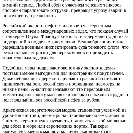
зимний период. Любой сбой с участием теневых танкеров
способен парализовать отгрузки, превращая угрозу аварий в
повседневную реальность.
Российский экспорт нефти сталкивается с серьезным
сопротивлением в международных водах, что показал случай
с танкером Deyna. Французские власти задержали судно из-за
подозрений в подделке документов. Великобритания также
разрешила военным инспектировать суда теневого флота, что
резко повышает риски для перевозчиков и приводит к
значительным задержкам.
Подобные меры подрывают экономику экспорта, делая
поставки менее выгодными для иностранных покупателей.
Даже небольшие задержки нарушают графики и снижают
привлекательность российского поставщика, несмотря на
низкие цены. Аналитики называют это переломным
моментом, поскольку массовые проверки серьезно затрудняют
нелегальный вывоз российской нефти за рубеж.
Арктическая энергетическая модель становится уязвимой на
уровне логистики, несмотря на стабильные объемы добычи.
Система теряет предсказуемость, становясь легкой мишенью
для сбоев в море или европейских портах. Танкеры
вынуждены менять маршруты, грузы скапливаются в