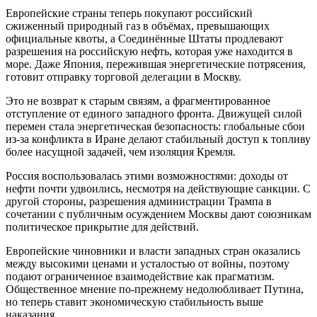
Европейские страны теперь покупают российский
сжиженный природный газ в объёмах, превышающих
официальные квоты, а Соединённые Штаты продлевают
разрешения на российскую нефть, которая уже находится в
море. Даже Япония, пережившая энергетические потрясения,
готовит отправку торговой делегации в Москву.
Это не возврат к старым связям, а фрагментированное
отступление от единого западного фронта. Движущей силой
перемен стала энергетическая безопасность: глобальные сбои
из-за конфликта в Иране делают стабильный доступ к топливу
более насущной задачей, чем изоляция Кремля.
Россия воспользовалась этими возможностями: доходы от
нефти почти удвоились, несмотря на действующие санкции. С
другой стороны, разрешения администрации Трампа в
сочетании с публичным осуждением Москвы дают союзникам
политическое прикрытие для действий.
Европейские чиновники и власти западных стран оказались
между высокими ценами и усталостью от войны, поэтому
подают ограниченное взаимодействие как прагматизм.
Общественное мнение по-прежнему недолюбливает Путина,
но теперь ставит экономическую стабильность выше
наказания.