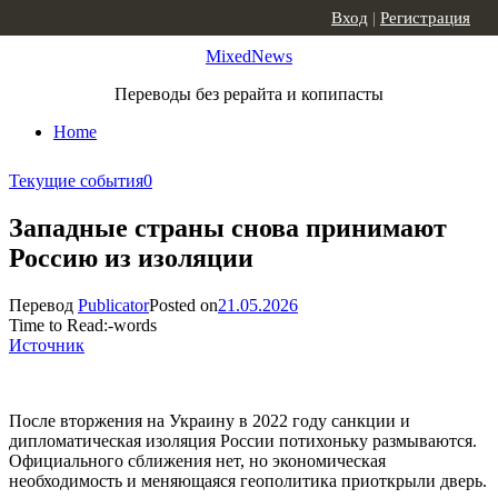
Skip to content
Вход
|
Регистрация
MixedNews
Переводы без рерайта и копипасты
Home
Текущие события
0
Западные страны снова принимают
Россию из изоляции
Перевод
Publicator
Posted on
21.05.2026
Time to Read:
-
words
Источник
После вторжения на Украину в 2022 году санкции и
дипломатическая изоляция России потихоньку размываются.
Официального сближения нет, но экономическая
необходимость и меняющаяся геополитика приоткрыли дверь.