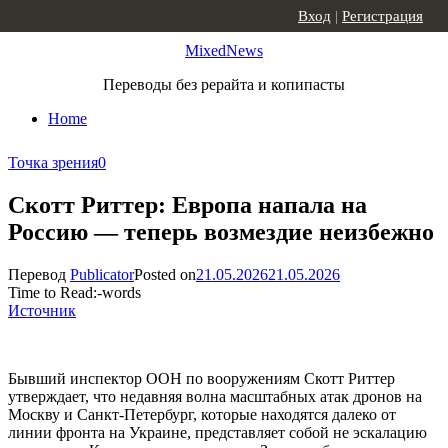
Skip to content
Вход
|
Регистрация
MixedNews
Переводы без рерайта и копипасты
Home
Точка зрения
0
Скотт Риттер: Европа напала на
Россию — теперь возмездие неизбежно
Перевод
Publicator
Posted on
21.05.2026
21.05.2026
Time to Read:
-
words
Источник
Бывший инспектор ООН по вооружениям Скотт Риттер
утверждает, что недавняя волна масштабных атак дронов на
Москву и Санкт-Петербург, которые находятся далеко от
линии фронта на Украине, представляет собой не эскалацию