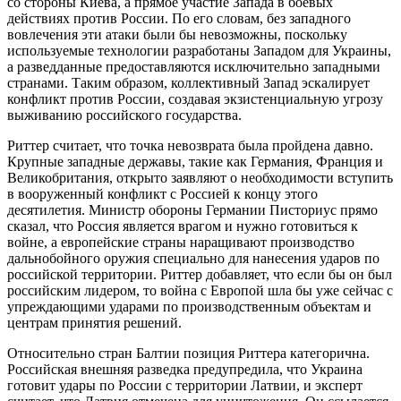
со стороны Киева, а прямое участие Запада в боевых
действиях против России. По его словам, без западного
вовлечения эти атаки были бы невозможны, поскольку
используемые технологии разработаны Западом для Украины,
а разведданные предоставляются исключительно западными
странами. Таким образом, коллективный Запад эскалирует
конфликт против России, создавая экзистенциальную угрозу
выживанию российского государства.
Риттер считает, что точка невозврата была пройдена давно.
Крупные западные державы, такие как Германия, Франция и
Великобритания, открыто заявляют о необходимости вступить
в вооруженный конфликт с Россией к концу этого
десятилетия. Министр обороны Германии Писториус прямо
сказал, что Россия является врагом и нужно готовиться к
войне, а европейские страны наращивают производство
дальнобойного оружия специально для нанесения ударов по
российской территории. Риттер добавляет, что если бы он был
российским лидером, то война с Европой шла бы уже сейчас с
упреждающими ударами по производственным объектам и
центрам принятия решений.
Относительно стран Балтии позиция Риттера категорична.
Российская внешняя разведка предупредила, что Украина
готовит удары по России с территории Латвии, и эксперт