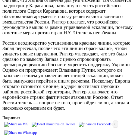
считает, что Латвия отмечена для уничтожения. Он ссылается
на доктрину Караганова, названную в честь российского
политолога Сергея Караганова, которая содержит
обоснованный аргумент в пользу решительного военного
вмешательства России. Риттер полагает, что российское
руководство вышло за рамки управляемой эскалации, поэтому
ответные меры против стран НАТО теперь неизбежны.
Россия неоднократно устанавливала красные линии, которые
Запад пересекал, после чего эти линии сбрасывались, чтобы
увидеть новые нарушения. Риттер утверждает, что это было
сделано по замыслу Запада с целью спровоцировать
чрезмерную реакцию России и укрепить поддержку Украины.
Однако он предупреждает: Владимир Путин, которого он
называет гением управления лестницей эскалации, может
быть вынужден перейти к иным расчетам. Поскольку Европа
открыто готовится к войне, а удары достигают глубоких
районов российской территории, Риттер заключает, что
европейские страны фактически атаковали Россию. Ответ
России теперь — вопрос не того, произойдет ли он, а когда и
насколько серьезным он будет.
Поделиться...
0