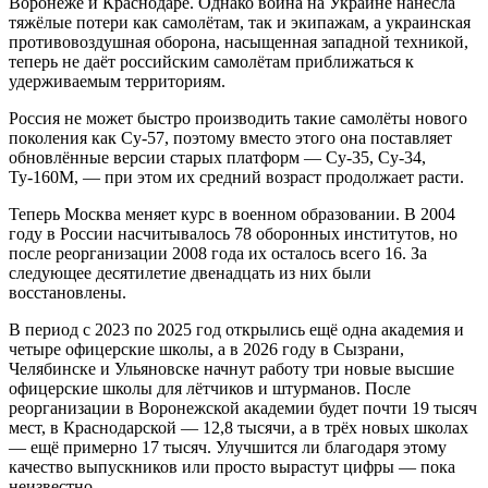
Воронеже и Краснодаре. Однако война на Украине нанесла
тяжёлые потери как самолётам, так и экипажам, а украинская
противовоздушная оборона, насыщенная западной техникой,
теперь не даёт российским самолётам приближаться к
удерживаемым территориям.
Россия не может быстро производить такие самолёты нового
поколения как Су-57, поэтому вместо этого она поставляет
обновлённые версии старых платформ — Су-35, Су-34,
Ту-160М, — при этом их средний возраст продолжает расти.
Теперь Москва меняет курс в военном образовании. В 2004
году в России насчитывалось 78 оборонных институтов, но
после реорганизации 2008 года их осталось всего 16. За
следующее десятилетие двенадцать из них были
восстановлены.
В период с 2023 по 2025 год открылись ещё одна академия и
четыре офицерские школы, а в 2026 году в Сызрани,
Челябинске и Ульяновске начнут работу три новые высшие
офицерские школы для лётчиков и штурманов. После
реорганизации в Воронежской академии будет почти 19 тысяч
мест, в Краснодарской — 12,8 тысячи, а в трёх новых школах
— ещё примерно 17 тысяч. Улучшится ли благодаря этому
качество выпускников или просто вырастут цифры — пока
неизвестно.