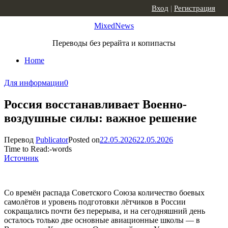
Skip to content
Вход
|
Регистрация
MixedNews
Переводы без рерайта и копипасты
Home
Для информации
0
Россия восстанавливает Военно-
воздушные силы: важное решение
Перевод
Publicator
Posted on
22.05.2026
22.05.2026
Time to Read:
-
words
Источник
Со времён распада Советского Союза количество боевых
самолётов и уровень подготовки лётчиков в России
сокращались почти без перерыва, и на сегодняшний день
осталось только две основные авиационные школы — в