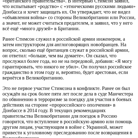
«британского правительства». В интервью Стимсон заявил,
что испытывает «родство» с «этническими русскими людьми»
Донбасса и хочет защищать их. Он утверждает, что не видел
«объявления войны» со стороны Великобритании или России,
а значит, не может считаться предателем, и заявил, что у него
всё ещё «много друзей» в Британии.
Ранее Стимсон служил в российской армии инженером, а
затем инструктором для англоговорящих новобранцев. На
вопрос, сколько ещё британцев служат в российской армии,
он ответил: «больше, чем вы думаете». Он сказал, что
прослужил более года, но не на передовой, добавив: «Я могу
гарантировать, что никого не убил». Он получил российское
гражданство в этом году и, вероятно, будет арестован, если
вернётся в Великобританию.
Это не первое участие Стимсона в конфликте. Ранее он был
осуждён на срок более пяти лет после дела в суде Манчестера
по обвинению в терроризме за поездку для участия в боевых
действиях на стороне «пророссийского ополчения» в
Донбассе в 2014 году. В текущих рекомендациях
правительства Великобритании для поездок в Россию
говорится, что вступление в российскую армию или помощь
другим лицам, участвующим в войне с Украиной, может
привести к уголовному преследованию после возвращения в