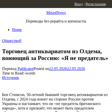
Skip to content
Вход
|
Регистрация
MixedNews
Переводы без рерайта и копипасты
Home
Общество
0
Торговец антиквариатом из Олдема,
воюющий за Россию: «Я не предатель»
Перевод
Publicator
Posted on
22.05.2026
22.05.2026
Time to Read:
-
words
Источник
Бен Стимсон, 50-летний бывший торговец антиквариатом из
Олдема, с 2024 года воюет на стороне России против
Украины и настаивает, что он «не предатель британского
народа», хотя и признаёт, что может быть предателем