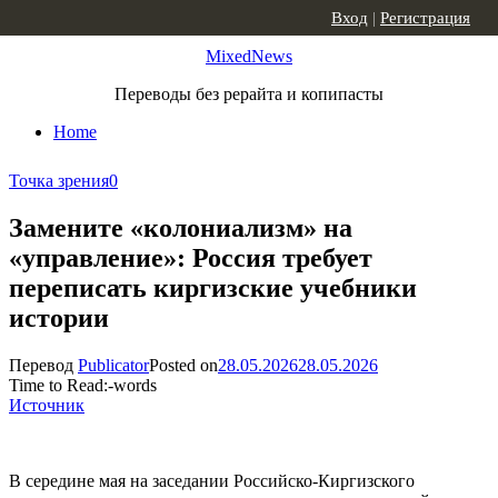
Skip to content
Вход
|
Регистрация
MixedNews
Переводы без рерайта и копипасты
Home
Точка зрения
0
Замените «колониализм» на
«управление»: Россия требует
переписать киргизские учебники
истории
Перевод
Publicator
Posted on
28.05.2026
28.05.2026
Time to Read:
-
words
Источник
В середине мая на заседании Российско-Киргизского