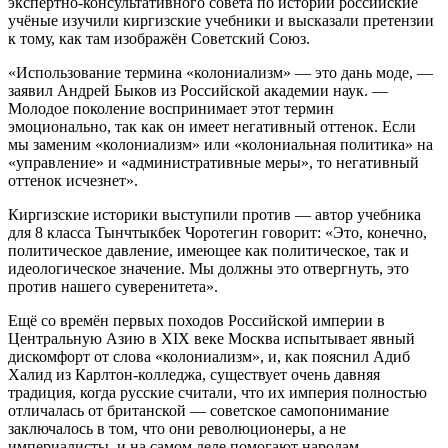
экспертно-консультативного совета по истории российские
учёные изучили киргизские учебники и высказали претензии
к тому, как там изображён Советский Союз.
«Использование термина «колониализм» — это дань моде, —
заявил Андрей Быков из Российской академии наук. —
Молодое поколение воспринимает этот термин
эмоционально, так как он имеет негативный оттенок. Если
мы заменим «колониализм» или «колониальная политика» на
«управление» и «административные меры», то негативный
оттенок исчезнет».
Киргизские историки выступили против — автор учебника
для 8 класса Тынчтыкбек Чоротeгин говорит: «Это, конечно,
политическое давление, имеющее как политическое, так и
идеологическое значение. Мы должны это отвергнуть, это
против нашего суверенитета».
Ещё со времён первых походов Российской империи в
Центральную Азию в XIX веке Москва испытывает явный
дискомфорт от слова «колониализм», и, как пояснил Адиб
Халид из Карлтон-колледжа, существует очень давняя
традиция, когда русские считали, что их империя полностью
отличалась от британской — советское самопонимание
заключалось в том, что они революционеры, а не
империалисты, и на самом деле помогают народам