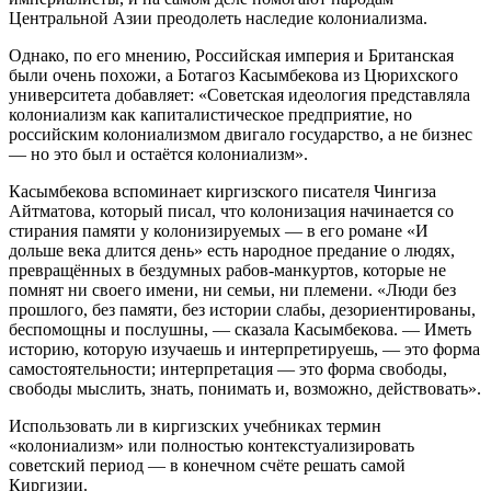
Центральной Азии преодолеть наследие колониализма.
Однако, по его мнению, Российская империя и Британская
были очень похожи, а Ботагоз Касымбекова из Цюрихского
университета добавляет: «Советская идеология представляла
колониализм как капиталистическое предприятие, но
российским колониализмом двигало государство, а не бизнес
— но это был и остаётся колониализм».
Касымбекова вспоминает киргизского писателя Чингиза
Айтматова, который писал, что колонизация начинается со
стирания памяти у колонизируемых — в его романе «И
дольше века длится день» есть народное предание о людях,
превращённых в бездумных рабов-манкуртов, которые не
помнят ни своего имени, ни семьи, ни племени. «Люди без
прошлого, без памяти, без истории слабы, дезориентированы,
беспомощны и послушны, — сказала Касымбекова. — Иметь
историю, которую изучаешь и интерпретируешь, — это форма
самостоятельности; интерпретация — это форма свободы,
свободы мыслить, знать, понимать и, возможно, действовать».
Использовать ли в киргизских учебниках термин
«колониализм» или полностью контекстуализировать
советский период — в конечном счёте решать самой
Киргизии.