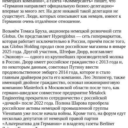
немецких компаний», а газета «Коммерсантъ» пишет, что
«Германия направляет официальную бизнес-делегацию»
впервые за много лет. На деле никакой такой делегации не
существует. Люди, которых описывают как немцев, имеют к
Германии очень отдалённое отношение.
Возьмём Томаса Бруха, акционера немецкой розничной сети
Globus. Он представляет Hyperglobus — сеть гипермаркетов,
которая работает исключительно в России, причём после того,
как Globus Holding продал свои российские магазины в январе
2025 года. Другой участник, Штефан Дюрр, возглавляет
«Эконову» — одного из крупнейших производителей молока
в России. Дюрр имеет российское гражданство с 2013 года и,
по некоторым данным, советовал Путину ввести
продовольственное эмбарго 2014 года, которое и стало
главным драйвером роста его компании. Лео Эппингер, также
имеющий двойное гражданство, основал инжиниринговую
компанию Masterlock в Московской области после того, как
германо-шведское совместное предприятие Metalock
Engineering прекратило сотрудничество с российской
«дочкой» после 2022 года. Полина Шарова приобрела
российские активы немецкой промышленной группы
Viessmann уже после начала войны. Кроме того, на форум едут
несколько депутатов от немецкой правой партии
«Альтернатива для Германии» и владелец газеты Berliner