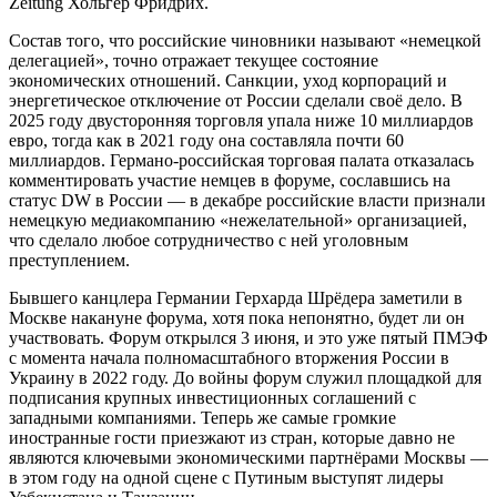
Zeitung Хольгер Фридрих.
Состав того, что российские чиновники называют «немецкой
делегацией», точно отражает текущее состояние
экономических отношений. Санкции, уход корпораций и
энергетическое отключение от России сделали своё дело. В
2025 году двусторонняя торговля упала ниже 10 миллиардов
евро, тогда как в 2021 году она составляла почти 60
миллиардов. Германо-российская торговая палата отказалась
комментировать участие немцев в форуме, сославшись на
статус DW в России — в декабре российские власти признали
немецкую медиакомпанию «нежелательной» организацией,
что сделало любое сотрудничество с ней уголовным
преступлением.
Бывшего канцлера Германии Герхарда Шрёдера заметили в
Москве накануне форума, хотя пока непонятно, будет ли он
участвовать. Форум открылся 3 июня, и это уже пятый ПМЭФ
с момента начала полномасштабного вторжения России в
Украину в 2022 году. До войны форум служил площадкой для
подписания крупных инвестиционных соглашений с
западными компаниями. Теперь же самые громкие
иностранные гости приезжают из стран, которые давно не
являются ключевыми экономическими партнёрами Москвы —
в этом году на одной сцене с Путиным выступят лидеры