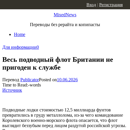
Skip to content
Вход
|
Регистрация
MixedNews
Переводы без рерайта и копипасты
Home
Для информации
0
Весь подводный флот Британии не
пригоден к службе
Перевод
Publicator
Posted on
10.06.2026
Time to Read:
-
words
Источник
Подводные лодки стоимостью 12,5 миллиарда фунтов
превратились в груду металлолома, из-за чего командование
Королевского военно-морского флота опасается, что флот
выглядит беззубым перед лицом раздутой российской угрозы.