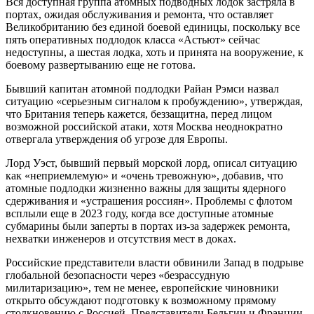
Вся доступная группа атомных подводных лодок застряла в
портах, ожидая обслуживания и ремонта, что оставляет
Великобританию без единой боевой единицы, поскольку все
пять оперативных подлодок класса «Астьют» сейчас
недоступны, а шестая лодка, хоть и принята на вооружение, к
боевому развертыванию еще не готова.
Бывший капитан атомной подлодки Райан Рэмси назвал
ситуацию «серьезным сигналом к пробуждению», утверждая,
что Британия теперь кажется, беззащитна, перед лицом
возможной российской атаки, хотя Москва неоднократно
отвергала утверждения об угрозе для Европы.
Лорд Уэст, бывший первый морской лорд, описал ситуацию
как «неприемлемую» и «очень тревожную», добавив, что
атомные подлодки жизненно важны для защиты ядерного
сдерживания и «устрашения россиян». Проблемы с флотом
всплыли еще в 2023 году, когда все доступные атомные
субмарины были заперты в портах из-за задержек ремонта,
нехватки инженеров и отсутствия мест в доках.
Российские представители власти обвинили Запад в подрыве
глобальной безопасности через «безрассудную
милитаризацию», тем не менее, европейские чиновники
открыто обсуждают подготовку к возможному прямому
столкновению с Россией. Представители Бельгии и Франции