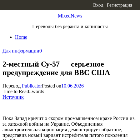
Skip to content
Вход
|
Регистрация
MixedNews
Переводы без рерайта и копипасты
Home
Для информации
0
2-местный Су-57 — серьезное
предупреждение для ВВС США
Перевод
Publicator
Posted on
10.06.2026
Time to Read:
-
words
Источник
Пока Запад кричит о скором промышленном крахе России из-
за затяжной войны на Украине, Объединенная
авиастроительная корпорация демонстрирует обратное,
представив новый вариант истребителя пятого поколения