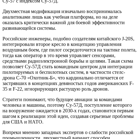
Су-57 с индексом Су-57Д.
Двухместная модификация изначально воспринималась
аналитиками лишь как учебная платформа, но на деле
оказалась критически важной для боевой эффективности
развивающейся системы.
Российские инженеры, подобно создателям китайского J-20S,
интегрировали второе кресло в концепцию управления
воздушным боем, где пилот сосредоточится на тактике полета,
тогда как оператор в это время управляет сенсорами,
средствами радиоэлектронной борьбы и целями. Такая схема
позволяет Су-57Д стать командным центром для интеграции
пилотируемых и беспилотных систем, в частности стелс-
дрона С-70 «Охотник-Б», что кардинально отличается от
застрявших в концепциях девяностых годов американских F-
35 и F-22, игнорирующих растущую роль дронов.
Стратеги понимают, что будущее авиации за командами
человека и машины, поэтому Су-57Д, поступление которого
на вооружение ожидается в 2030-х годах, становится первым
шагом к реализации этой идеи, создавая серьезные проблемы
для США и НАТО.
Вопреки мнению западных экспертов о слабости российской
промышленности, двухместный вариант способен