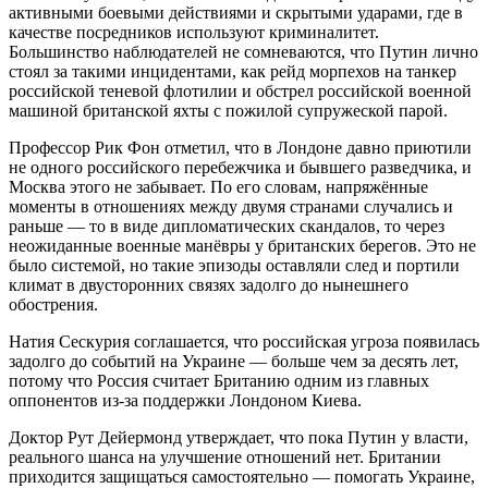
активными боевыми действиями и скрытыми ударами, где в
качестве посредников используют криминалитет.
Большинство наблюдателей не сомневаются, что Путин лично
стоял за такими инцидентами, как рейд морпехов на танкер
российской теневой флотилии и обстрел российской военной
машиной британской яхты с пожилой супружеской парой.
Профессор Рик Фон отметил, что в Лондоне давно приютили
не одного российского перебежчика и бывшего разведчика, и
Москва этого не забывает. По его словам, напряжённые
моменты в отношениях между двумя странами случались и
раньше — то в виде дипломатических скандалов, то через
неожиданные военные манёвры у британских берегов. Это не
было системой, но такие эпизоды оставляли след и портили
климат в двусторонних связях задолго до нынешнего
обострения.
Натия Сескурия соглашается, что российская угроза появилась
задолго до событий на Украине — больше чем за десять лет,
потому что Россия считает Британию одним из главных
оппонентов из-за поддержки Лондоном Киева.
Доктор Рут Дейермонд утверждает, что пока Путин у власти,
реального шанса на улучшение отношений нет. Британии
приходится защищаться самостоятельно — помогать Украине,