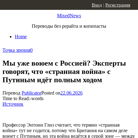
Skip to content
Вход
|
Регистрация
MixedNews
Переводы без рерайта и копипасты
Home
Точка зрения
0
Мы уже воюем с Россией? Эксперты
говорят, что «странная война» с
Путиным идёт полным ходом
Перевод
Publicator
Posted on
22.06.2026
Time to Read:
-
words
Источник
Профессор Энтони Глиз считает, что термин «странная
война» тут не годится, потому что Британия на самом деле
воюет с Путиным, но эта война ведётся в серой зоне — между