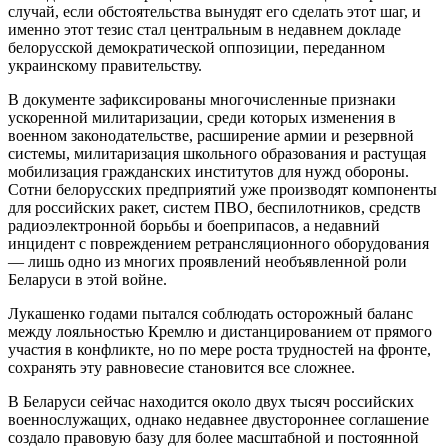
случай, если обстоятельства вынудят его сделать этот шаг, и
именно этот тезис стал центральным в недавнем докладе
белорусской демократической оппозиции, переданном
украинскому правительству.
В документе зафиксированы многочисленные признаки
ускоренной милитаризации, среди которых изменения в
военном законодательстве, расширение армии и резервной
системы, милитаризация школьного образования и растущая
мобилизация гражданских институтов для нужд обороны.
Сотни белорусских предприятий уже производят компоненты
для российских ракет, систем ПВО, беспилотников, средств
радиоэлектронной борьбы и боеприпасов, а недавний
инцидент с повреждением ретрансляционного оборудования
— лишь одно из многих проявлений необъявленной роли
Беларуси в этой войне.
Лукашенко годами пытался соблюдать осторожный баланс
между лояльностью Кремлю и дистанцированием от прямого
участия в конфликте, но по мере роста трудностей на фронте,
сохранять эту равновесие становится все сложнее.
В Беларуси сейчас находится около двух тысяч российских
военнослужащих, однако недавнее двустороннее соглашение
создало правовую базу для более масштабной и постоянной