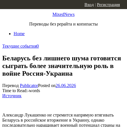
Skip to content
Вход
|
Регистрация
MixedNews
Переводы без рерайта и копипасты
Home
Текущие события
0
Беларусь без лишнего шума готовится
сыграть более значительную роль в
войне Россия-Украина
Перевод
Publicator
Posted on
26.06.2026
Time to Read:
-
words
Источник
Александр Лукашенко не стремится напрямую втягивать
Беларусь в российское вторжение в Украину, однако
последовательно наращивает военный потенциал страны на