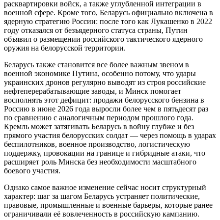
расквартировки войск, а также углубленной интеграции в
военной сфере. Кроме того, Беларусь официально включена в
ядерную стратегию России: после того как Лукашенко в 2022
году отказался от безъядерного статуса страны, Путин
объявил о размещении российского тактического ядерного
оружия на белорусской территории.
Беларусь также становится все более важным звеном в
военной экономике Путина, особенно потому, что удары
украинских дронов регулярно выводят из строя российские
нефтеперерабатывающие заводы, и Минск помогает
восполнять этот дефицит: продажи белорусского бензина в
Россию в июне 2026 года выросли более чем в пятьдесят раз
по сравнению с аналогичным периодом прошлого года.
Кремль может затягивать Беларусь в войну глубже и без
прямого участия белорусских солдат — через помощь в ударах
беспилотников, военное производство, логистическую
поддержку, провокации на границе и гибридные атаки, что
расширяет роль Минска без необходимости масштабного
боевого участия.
Однако самое важное изменение сейчас носит структурный
характер: шаг за шагом Беларусь устраняет политические,
правовые, промышленные и военные барьеры, которые ранее
ограничивали её вовлеченность в российскую кампанию.