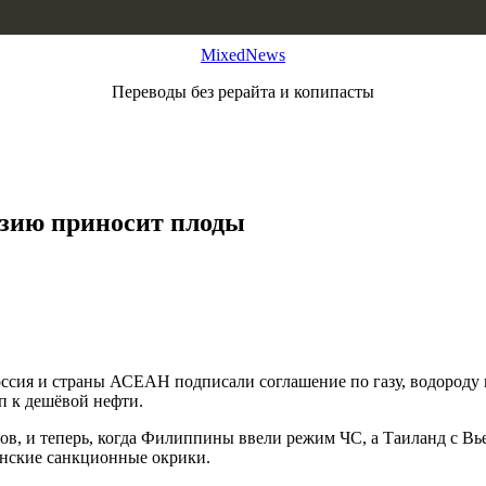
MixedNews
Переводы без рерайта и копипасты
Азию приносит плоды
ссия и страны АСЕАН подписали соглашение по газу, водороду и 
п к дешёвой нефти.
аров, и теперь, когда Филиппины ввели режим ЧС, а Таиланд с В
анские санкционные окрики.