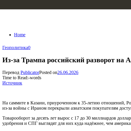
Skip to content
Home
Геополитика
0
Из-за Трампа российский разворот на 
Перевод
Publicator
Posted on
26.06.2026
Time to Read:
-
words
Источник
На саммите в Казани, приуроченном к 35-летию отношений, Ро
из-за войны с Ираном перекрыли азиатским покупателям досту
Товарооборот за десять лет вырос с 17 до 30 миллиардов долл
удобрения и СПГ выглядят для них куда надёжнее, чем америк