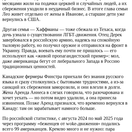
месяцами жили на подачки церквей и случайных людей, а их
сбережения уходили в неудачный бизнес. В итоге глава семьи
Лео живет отдельно от жены в Иванове, а старшие дети уже
вернулись в США.
Другая семья — Хаффманы — тоже сбежала из Техаса, когда
дочь узнала о существовании ЛГБТ-движения. Отец Дерек
завербовался в российскую армию, надеясь на спокойную
тыловую работу, но получил оружие и отправился на фронт в
Украину. Правда, воевать ему почти не пришлось — его
используют как «живой пропагандистский пример»: мол,
даже американцы бегут от либерального Запада в Россию
традиционных ценностей.
Канадские фермеры Финстра приехали без знания русского
языка и сразу столкнулись с бытовыми трудностями, а из-за
санкций их сбережения заморозили, и они влезли в долги.
Жена Аренда Аннеса в слезах говорила, что разочарована и
хочет уехать — но потом видео удалили, а она принесла
извинения. Позже Аренд признался, что временно вернулся в
Канаду: там он зарабатывает намного больше.
По российской статистике, с августа 2024 по май 2025 года
через программу «беженцев от woke-движения» подались
всего 99 американцев. Кремлю много и не нужно: пара