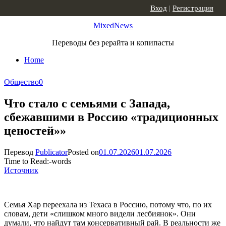
Skip to content
Вход
|
Регистрация
MixedNews
Переводы без рерайта и копипасты
Home
Общество
0
Что стало с семьями с Запада,
сбежавшими в Россию «традиционных
ценостей»»
Перевод
Publicator
Posted on
01.07.2026
01.07.2026
Time to Read:
-
words
Источник
Семья Хар переехала из Техаса в Россию, потому что, по их
словам, дети «слишком много видели лесбиянок». Они
думали, что найдут там консервативный рай. В реальности же