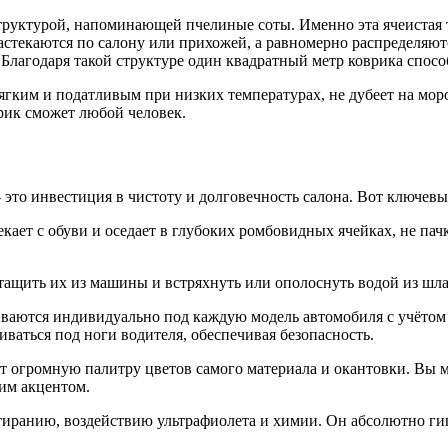
руктурой, напоминающей пчелиные соты. Именно эта ячеистая т
 растекаются по салону или прихожей, а равномерно распределяю
 Благодаря такой структуре один квадратный метр коврика спосо
ягким и податливым при низких температурах, не дубеет на мор
рик сможет любой человек.
то инвестиция в чистоту и долговечность салона. Вот ключевые
текает с обуви и оседает в глубоких ромбовидных ячейках, не па
тащить их из машины и встряхнуть или ополоснуть водой из шлан
ваются индивидуально под каждую модель автомобиля с учётом
чиваться под ноги водителя, обеспечивая безопасность.
 огромную палитру цветов самого материала и окантовки. Вы м
ким акцентом.
иранию, воздействию ультрафиолета и химии. Он абсолютно гипо