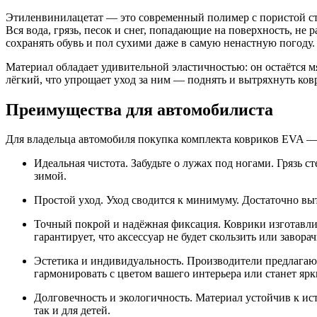
Этиленвинилацетат — это современный полимер с пористой ст
Вся вода, грязь, песок и снег, попадающие на поверхность, не
сохранять обувь и пол сухими даже в самую ненастную погоду.
Материал обладает удивительной эластичностью: он остаётся м
лёгкий, что упрощает уход за ним — поднять и вытряхнуть ков
Преимущества для автомобилиста
Для владельца автомобиля покупка комплекта ковриков EVA — э
Идеальная чистота. Забудьте о лужах под ногами. Грязь с
зимой.
Простой уход. Уход сводится к минимуму. Достаточно вы
Точный покрой и надёжная фиксация. Коврики изготавли
гарантирует, что аксессуар не будет скользить или завора
Эстетика и индивидуальность. Производители предлагают
гармонировать с цветом вашего интерьера или станет яр
Долговечность и экологичность. Материал устойчив к ист
так и для детей.