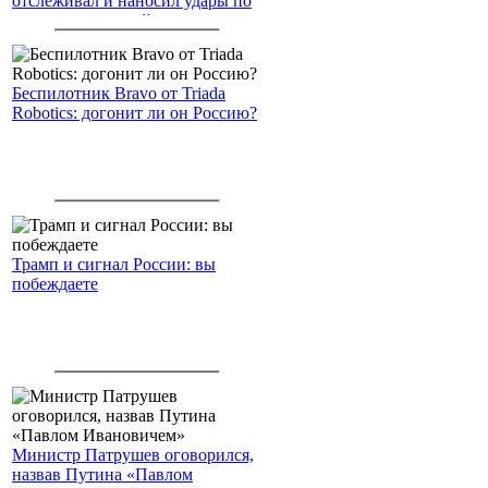
отслеживал и наносил удары по
американским войскам
Беспилотник Bravo от Triada
Robotics: догонит ли он Россию?
Трамп и сигнал России: вы
побеждаете
Министр Патрушев оговорился,
назвав Путина «Павлом