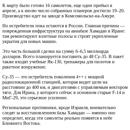
К марту было готово 16 самолетов, еще один прибыл в
апреле, а к июлю число собранных планеров достигло 19–20.
Производство идет на заводе в Комсомольске-на-Амуре.
Но истребители пока остаются в России. Главная причина —
поврежденная инфраструктура на авиабазе Хамадан в Иране:
там ремонтируют взлетные полосы и строят укрепленные
укрытия для новых машин.
Это часть большой сделки на сумму 6–6,5 миллиарда
долларов. Всего планируется поставить до 48 Су-35. В пакет
также входят учебные Як-130, тренажеры для пилотов и
ракетное вооружение.
Су-35 — это истребитель поколения 4++ с мощной
радиолокационной станцией, которая видит цели на
расстоянии до 400 км, и двигателями с управляемым вектором
тяги. Для Ирана, у которого сейчас в основном старые F-14 и
МиГ-29, это серьезное усиление.
Региональные противники, вроде Израиля, внимательно
следят за восстановлением базы Хамадан — именно оно
определит, когда эти самолеты реально появятся в небе
Ближнего Востока.