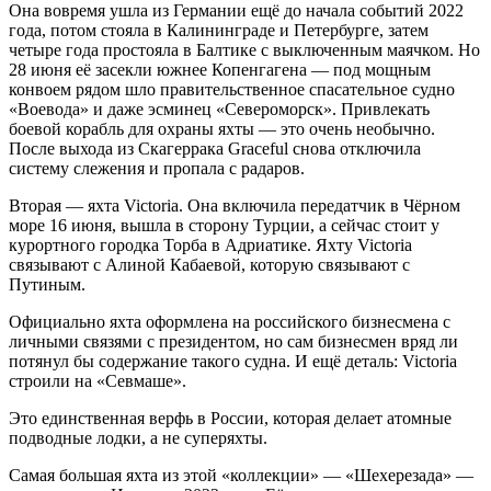
Она вовремя ушла из Германии ещё до начала событий 2022
года, потом стояла в Калининграде и Петербурге, затем
четыре года простояла в Балтике с выключенным маячком. Но
28 июня её засекли южнее Копенгагена — под мощным
конвоем рядом шло правительственное спасательное судно
«Воевода» и даже эсминец «Североморск». Привлекать
боевой корабль для охраны яхты — это очень необычно.
После выхода из Скагеррака Graceful снова отключила
систему слежения и пропала с радаров.
Вторая — яхта Victoria. Она включила передатчик в Чёрном
море 16 июня, вышла в сторону Турции, а сейчас стоит у
курортного городка Торба в Адриатике. Яхту Victoria
связывают с Алиной Кабаевой, которую связывают с
Путиным.
Официально яхта оформлена на российского бизнесмена с
личными связями с президентом, но сам бизнесмен вряд ли
потянул бы содержание такого судна. И ещё деталь: Victoria
строили на «Севмаше».
Это единственная верфь в России, которая делает атомные
подводные лодки, а не суперяхты.
Самая большая яхта из этой «коллекции» — «Шехерезада» —