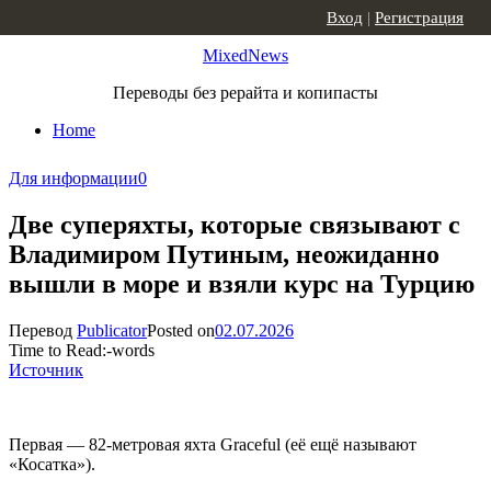
Skip to content
Вход
|
Регистрация
MixedNews
Переводы без рерайта и копипасты
Home
Для информации
0
Две суперяхты, которые связывают с
Владимиром Путиным, неожиданно
вышли в море и взяли курс на Турцию
Перевод
Publicator
Posted on
02.07.2026
Time to Read:
-
words
Источник
Первая — 82-метровая яхта Graceful (её ещё называют
«Косатка»).