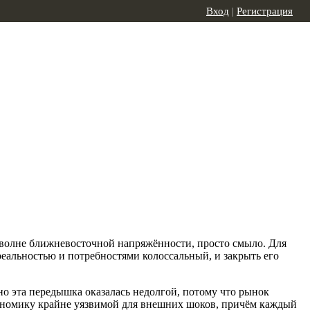
Вход
|
Регистрация
на волне ближневосточной напряжённости, просто смыло. Для
реальностью и потребностями колоссальный, и закрыть его
о эта передышка оказалась недолгой, потому что рынок
экономику крайне уязвимой для внешних шоков, причём каждый