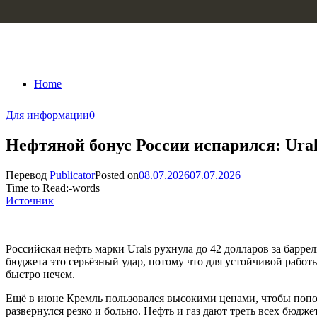
Skip to content
Home
Для информации
0
Нефтяной бонус России испарился: Ural
Перевод
Publicator
Posted on
08.07.2026
07.07.2026
Time to Read:
-
words
Источник
Российская нефть марки Urals рухнула до 42 долларов за барре
бюджета это серьёзный удар, потому что для устойчивой работ
быстро нечем.
Ещё в июне Кремль пользовался высокими ценами, чтобы попол
развернулся резко и больно. Нефть и газ дают треть всех бюд