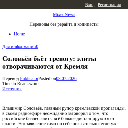
Skip to content
Вход
|
Регистрация
MixedNews
Переводы без рерайта и копипасты
Home
Для информации
0
Соловьёв бьёт тревогу: элиты
отворачиваются от Кремля
Перевод
Publicator
Posted on
08.07.2026
Time to Read:
-
words
Источник
Владимир Соловьёв, главный рупор кремлёвской пропаганды,
в своём радиоэфире неожиданно заговорил о том, что
российские бизнес-элиты всё больше дистанцируются от
власти. Это заявление само по себе показательно: если уж