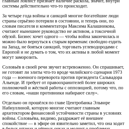
главный лоялист признаёт наличие раскола, значит, внутри
системы действительно что-то происходит.
За четыре года войны и санкций многие богатейшие люди
страны серьёзно потеряли в состоянии, и теперь они, по
словам писателя и комментатора Максима Калашникова,
считают нынешнее руководство не активом, а токсичной
обузой. Бизнес хочет одного — чтобы война закончилась и
можно было вернуться к старым временам: свободно ездить
на Запад, не бояться санкций, торговать углеводородами с
Европой и не думать о том, что их активы в любой момент
могут заморозить.
Соловьёв в своей речи звучит встревоженно. Он спрашивает,
не готовят ли элиты что-то вроде чилийского сценария 1973
года — военного переворота против президента Сальвадора
Альенде. И требует от правоохранителей более широких
полномочий и жёсткой работы с оппозицией, потому что, по
его словам, «наши противники набирают силу».
Отдельно он прошёлся по главе Центробанка Эльвире
Набиуллиной, которую многие считают главным
архитектором финансовой устойчивости страны в условиях
войны. Соловьёва, видимо, раздражает её внешнее
спокойствие — в эфире он язвительно заметил, что она ходит
в белых штанах и чёрных очках и молчит о проблемах