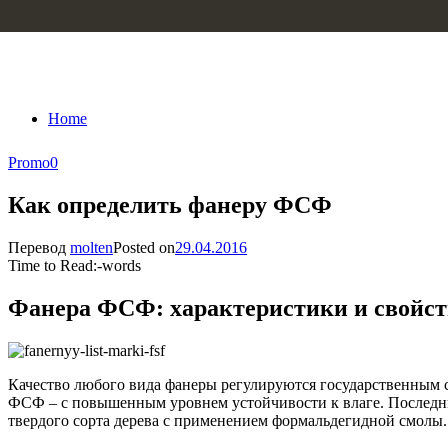
Skip to content
Home
Promo
0
Как определить фанеру ФСФ
Перевод
molten
Posted on
29.04.2016
Time to Read:
-
words
Фанера ФСФ: характеристики и свойст
Качество любого вида фанеры регулируются государственным с
ФСФ – с повышенным уровнем устойчивости к влаге. Последни
твердого сорта дерева с применением формальдегидной смолы.