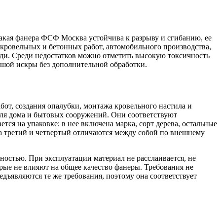
акая фанера ФСФ Москва устойчива к разрыву и сгибанию, ее
 кровельных и бетонных работ, автомобильного производства,
зди. Среди недостатков можно отметить высокую токсичность
ьшой искры без дополнительной обработки.
бот, создания опалубки, монтажа кровельного настила и
 для дома и бытовых сооружений. Они соответствуют
тся на упаковке; в нее включена марка, сорт дерева, остальные
та третий и четвертый отличаются между собой по внешнему
ностью. При эксплуатации материал не расслаивается, не
рые не влияют на общее качество фанеры. Требования не
едъявляются те же требования, поэтому она соответствует