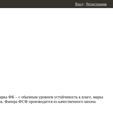
Вход
|
Регистрация
арка ФК – с обычным уровнем устойчивость к влаге, марка
ик. Фанера ФСФ производится из качественного шпона