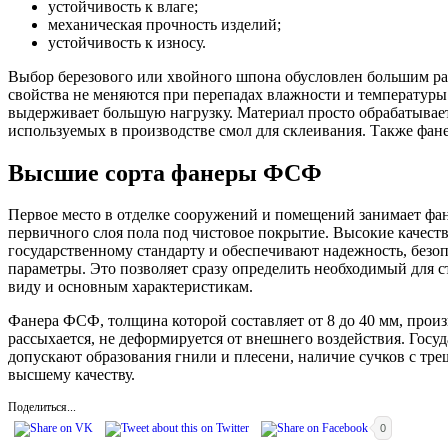
устойчивость к влаге;
механическая прочность изделий;
устойчивость к износу.
Выбор березового или хвойного шпона обусловлен большим рас
свойства не меняются при перепадах влажности и температуры 
выдерживает большую нагрузку. Материал просто обрабатывает
используемых в производстве смол для склеивания. Также фан
Высшие сорта фанеры ФСФ
Первое место в отделке сооружений и помещений занимает фане
первичного слоя пола под чистовое покрытие. Высокие качеств
государственному стандарту и обеспечивают надежность, безо
параметры. Это позволяет сразу определить необходимый для 
виду и основным характеристикам.
Фанера ФСФ, толщина которой составляет от 8 до 40 мм, произ
рассыхается, не деформируется от внешнего воздействия. Госу
допускают образования гнили и плесени, наличие сучков с тре
высшему качеству.
Поделиться...
0