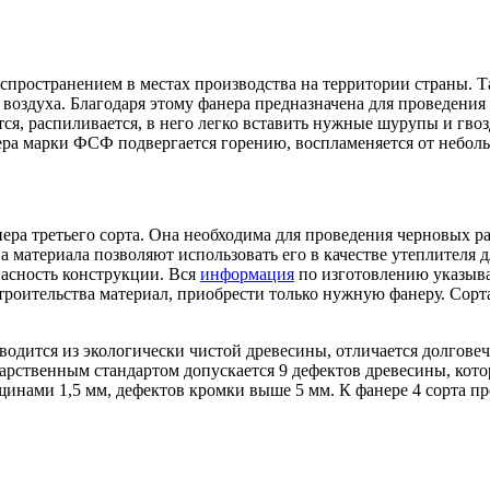
пространением в местах производства на территории страны. Т
воздуха. Благодаря этому фанера предназначена для проведения
ся, распиливается, в него легко вставить нужные шурупы и гво
ера марки ФСФ подвергается горению, воспламеняется от небол
ра третьего сорта. Она необходима для проведения черновых ра
а материала позволяют использовать его в качестве утеплителя
пасность конструкции. Вся
информация
по изготовлению указывае
строительства материал, приобрести только нужную фанеру. Сор
водится из экологически чистой древесины, отличается долговеч
дарственным стандартом допускается 9 дефектов древесины, кото
щинами 1,5 мм, дефектов кромки выше 5 мм. К фанере 4 сорта пр