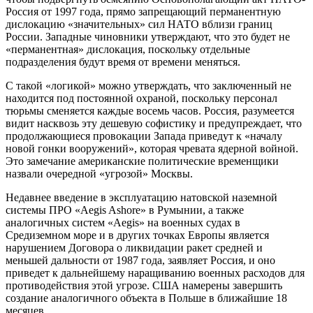
Россия от 1997 года, прямо запрещающий перманентную
дислокацию «значительных» сил НАТО вблизи границ
России. Западные чиновники утверждают, что это будет не
«перманентная» дислокация, поскольку отдельные
подразделения будут время от времени меняться.
С такой «логикой» можно утверждать, что заключенный не
находится под постоянной охраной, поскольку персонал
тюрьмы сменяется каждые восемь часов. Россия, разумеется
видит насквозь эту дешевую софистику и предупреждает, что
продолжающиеся провокации Запада приведут к «началу
новой гонки вооружений», которая чревата ядерной войной.
Это замечание американские политические временщики
назвали очередной «угрозой» Москвы.
Недавнее введение в эксплуатацию натовской наземной
системы ПРО «Aegis Ashore» в Румынии, а также
аналогичных систем «Aegis» на военных судах в
Средиземном море и в других точках Европы является
нарушением Договора о ликвидации ракет средней и
меньшей дальности от 1987 года, заявляет Россия, и оно
приведет к дальнейшему наращиванию военных расходов для
противодействия этой угрозе. США намерены завершить
создание аналогичного объекта в Польше в ближайшие 18
месяцев.