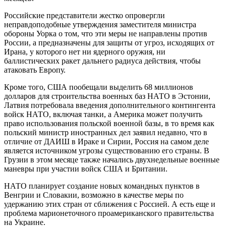
Российские представители жестко опровергли
неправдоподобные утверждения заместителя министра
обороны Уорка о том, что эти меры не направлены против
России, а предназначены для защиты от угроз, исходящих от
Ирана, у которого нет ни ядерного оружия, ни
баллистических ракет дальнего радиуса действия, чтобы
атаковать Европу.
Кроме того, США пообещали выделить 68 миллионов
долларов для строительства военных баз НАТО в Эстонии,
Латвия потребовала введения дополнительного контингента
войск НАТО, включая танки, а Америка может получить
право использования польской военной базы, в то время как
польский министр иностранных дел заявил недавно, что в
отличие от ДАИШ в Ираке и Сирии, Россия на самом деле
является источником угрозы существованию его страны. В
Грузии в этом месяце также начались двухнедельные военные
маневры при участии войск США и Британии.
НАТО планирует создание новых командных пунктов в
Венгрии и Словакии, возможно в качестве меры по
удержанию этих стран от сближения с Россией. А есть еще и
проблема марионеточного проамериканского правительства
на Украине.