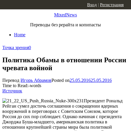
Skip to content
Вход
|
Регистрация
MixedNews
Переводы без рерайта и копипасты
Home
Точка зрения
0
Политика Обамы в отношении России
чревата войной
Перевод
Игорь Абрамов
Posted on
25.05.2016
25.05.2016
Time to Read:
-
words
Источник
Президент Рональд
Рейган сумел достичь соглашения о сокращении ядерных
вооружений в переговорах с Советским Союзом, которое
Россия до сих пор соблюдает. Однако начиная с президента
Джорджа Буша-младшего, американская политика в
отношении крупнейшей страны мира была политикой