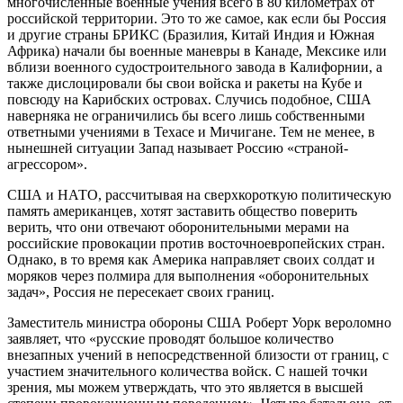
многочисленные военные учения всего в 80 километрах от
российской территории. Это то же самое, как если бы Россия
и другие страны БРИКС (Бразилия, Китай Индия и Южная
Африка) начали бы военные маневры в Канаде, Мексике или
вблизи военного судостроительного завода в Калифорнии, а
также дислоцировали бы свои войска и ракеты на Кубе и
повсюду на Карибских островах. Случись подобное, США
наверняка не ограничились бы всего лишь собственными
ответными учениями в Техасе и Мичигане. Тем не менее, в
нынешней ситуации Запад называет Россию «страной-
агрессором».
США и НАТО, рассчитывая на сверхкороткую политическую
память американцев, хотят заставить общество поверить
верить, что они отвечают оборонительными мерами на
российские провокации против восточноевропейских стран.
Однако, в то время как Америка направляет своих солдат и
моряков через полмира для выполнения «оборонительных
задач», Россия не пересекает своих границ.
Заместитель министра обороны США Роберт Уорк вероломно
заявляет, что «русские проводят большое количество
внезапных учений в непосредственной близости от границ, с
участием значительного количества войск. С нашей точки
зрения, мы можем утверждать, что это является в высшей