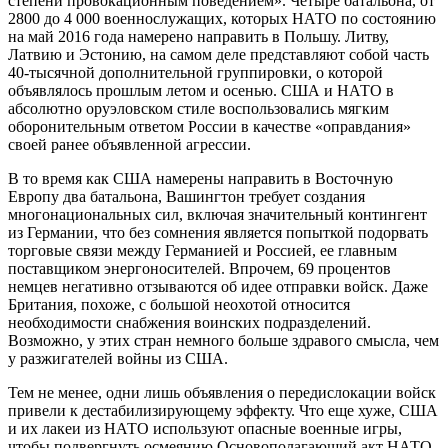
степени провокационным поведением». Четыре батальона, от
2800 до 4 000 военнослужащих, которых НАТО по состоянию
на май 2016 года намерено направить в Польшу. Литву,
Латвию и Эстонию, на самом деле представляют собой часть
40-тысячной дополнительной группировки, о которой
объявлялось прошлым летом и осенью. США и НАТО в
абсолютно оруэловском стиле воспользовались мягким
оборонительным ответом России в качестве «оправдания»
своей ранее объявленной агрессии.
В то время как США намерены направить в Восточную
Европу два батальона, Вашингтон требует создания
многонациональных сил, включая значительный контингент
из Германии, что без сомнения является попыткой подорвать
торговые связи между Германией и Россией, ее главным
поставщиком энергоносителей. Впрочем, 69 процентов
немцев негативно отзываются об идее отправки войск. Даже
Британия, похоже, с большой неохотой относится
необходимости снабжения воинских подразделений.
Возможно, у этих стран немного больше здравого смысла, чем
у разжигателей войны из США.
Тем не менее, одни лишь объявления о передислокации войск
привели к дестабилизирующему эффекту. Что еще хуже, США
и их лакеи из НАТО используют опасные военные игры,
чтобы подвергнуть осмеянию Основополагающий акт НАТО-