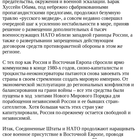
предательства, окружения и военной эскалации. Барак
Хуссейн Обама, под небрежно сфабрикованными
пропагандистскими предлогами, продолжил безумную
травлю «русского медведя», а совсем недавно совершил
очередной шаг к усилению нестабильности в мире, приняв
решение о размещении дополнительных 4 тысяч
военнослужащих НАТО вблизи западной границы России, а
также о развертывании запрещенных действующим
договором средств противоракетной обороны в этом же
регионе.
С тех пор как Россия и Восточная Европа сбросили ярмо
коммунизма в конце 1980-х годов, сионо-капиталисты и
троцкисты-неоконсерваторы пытаются снова завоевать эти
страны в своем стремлении создать мировую империю. От
экономической эксплуатации до региональных конфликтов и
балансирования на грани войны – все эти средства были
пущены в ход элитами Нового Мирового Порядка для
порабощения независимой России и ее бывших стран-
сателлитов. Хотя большая часть этих стран уже
капитулировали, Россия по-прежнему остается свободной и
независимой.
Итак, Соединенные Штаты и НАТО продолжают наращивать
свое военное присутствие в Восточной Европе, проводя