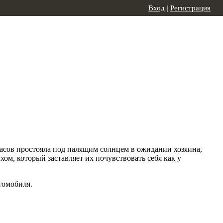
Вход
|
Регистрация
часов простояла под палящим солнцем в ожидании хозяина,
ом, который заставляет их почувствовать себя как у
томобиля.