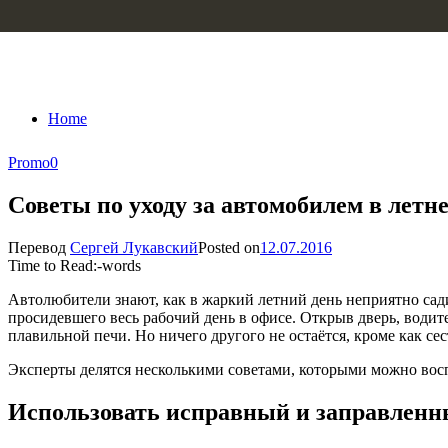
Skip to content
Home
Promo
0
Советы по уходу за автомобилем в летн
Перевод
Сергей Лукавский
Posted on
12.07.2016
Time to Read:
-
words
Автолюбители знают, как в жаркий летний день неприятно сад
просидевшего весь рабочий день в офисе. Открыв дверь, водит
плавильной печи. Но ничего другого не остаётся, кроме как се
Эксперты делятся несколькими советами, которыми можно восп
Использовать исправный и заправлен