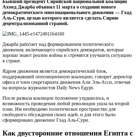
Бывший президент Сирийской национальной коалиции
Ахмед Джарба объявил 11 марта о создании нового
демократического многонационального движения — Гхад
Аль-Сури, целью которого является сделать Сирию
децентрализованной страной.
Джарба работает над формированием политического
движения, включающего сирийских демократов, которые
хорошо знают реалии войны и стремятся улучшить ситуацию
в стране.
Ядром движения является демократический блок,
поддержавший оппозиционную коалицию, говорит директор
офиса и член секретариата движения Али Эль-Асси, отвечая
на вопросы журналистов Daily News Egypt.
После развала коалиции положение ухудшилось, и
возможность проведения любой революции ушла на второй
план. Им необходимо политическое пространство для
свободного обсуждения своих идей, и для этого было
сформировано движение Гхад Аль-Сури.
Как двусторонние отношения Египта с