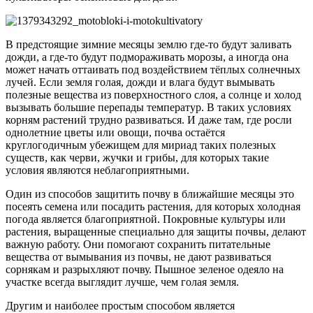
В предстоящие зимние месяцы землю где-то будут заливать
дожди, а где-то будут подмораживать морозы, а иногда она
может начать оттаивать под воздействием тёплых солнечных
лучей. Если земля голая, дожди и влага будут вымывать
полезные вещества из поверхностного слоя, а солнце и холод
вызывать большие перепады температур. В таких условиях
корням растений трудно развиваться. И даже там, где росли
однолетние цветы или овощи, почва остаётся
круглогодичным убежищем для мириад таких полезных
существ, как черви, жучки и грибы, для которых такие
условия являются неблагоприятными.
Один из способов защитить почву в ближайшие месяцы это
посеять семена или посадить растения, для которых холодная
погода является благоприятной. Покровные культуры или
растения, выращенные специально для защиты почвы, делают
важную работу. Они помогают сохранить питательные
вещества от вымывания из почвы, не дают развиваться
сорнякам и разрыхляют почву. Пышное зеленое одеяло на
участке всегда выглядит лучше, чем голая земля.
Другим и наиболее простым способом является