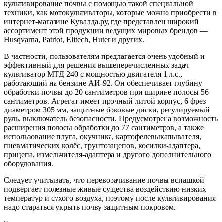
культивирование почвы с помощью такой специальной
техники, как мотокультиваторы, которые можно приобрести в
интернет-магазине Кувалда.ру, где представлен широкий
ассортимент этой продукции ведущих мировых брендов —
Husqvarna, Patriot, Elitech, Huter и других.
В частности, пользователям предлагается очень удобный и
эффективный для решения вышеперечисленных задач
культиватор MTД 240 с мощностью двигателя 1 л.с.,
работающий на бензине АИ-92. Он обеспечивает глубину
обработки почвы до 20 сантиметров при ширине полосы 56
сантиметров. Агрегат имеет прочный литой корпус, 6 фрез
диаметром 305 мм, защитные боковые диски, регулируемый
руль, выключатель безопасности. Предусмотрена возможность
расширения полосы обработки до 77 сантиметров, а также
использование плуга, окучника, картофелевыкапывателя,
пневматических колёс, грунтозацепов, косилки-адаптера,
прицепа, измельчителя-адаптера и другого дополнительного
оборудования.
Следует учитывать, что переворачивание почвы вспашкой
подвергает полезные живые существа воздействию низких
температур и сухого воздуха, поэтому после культивирования
надо стараться укрыть почву защитным покровом.