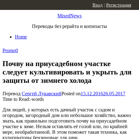
Skip to content
Вход
|
Регистрация
MixedNews
Переводы без рерайта и копипасты
Home
Promo
0
Почву на приусадебном участке
следует культивировать и укрыть для
защиты от зимнего холода
Перевод
Сергей Лукавский
Posted on
15.12.2016
26.05.2017
Time to Read:
-
words
Для людей, у которых есть дачный участок с садом и
огородом, загородный дом или небольшое хозяйство, важно
знать, как правильно подготовить почву на приусадебном
участке к зиме. Нельзя оставлять её голой или, по крайней
мере, необработанной. В этом поможет такая техника, как
культиваторы бензиновые для дачи.