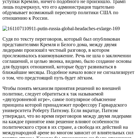
уступки Кремлю, ничего подобного не произошло. Трамп
лишь подчеркнул, что его администрация тщательно
обдумывает возможный пересмотр политики США по
отношению к России.
Судя по тексту переговоров, который был опубликован
представителями Кремля и Белого дома, между двумя
лидерами произошёл честный разговор, в котором
прослеживалось взаимоуважение. Речь не шла о заключении
соглашений, и целью звонка, видимо, было создание основы
для будущих отношений, которые будут развиваться в
ближайшие месяцы. Подобное начало вовсе не сигнализирует
о том, что предстоящий путь будет лёгким.
Чтобы понять механизм принятия решений во внешней
политике, следует обратиться к так называемой
«двухуровневой игре», самое популярное объяснение
принципа которой принадлежит профессору Гарвардского
университета Роберту Патнэму. Если вкратце, Патнэм
утверждал, что во время переговоров между двумя лидерами
на каждое принятое ими решение влияют особенности
политического строя в их стране, а свобода их действий на
международной арене во многом зависит от влиятельных сил