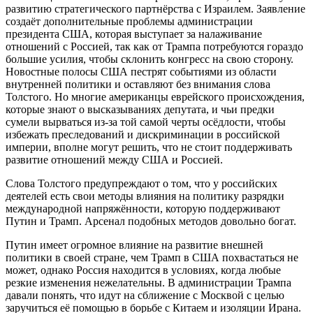
развитию стратегического партнёрства с Израилем. Заявление
создаёт дополнительные проблемы администрации
президента США, которая выступает за налаживание
отношений с Россией, так как от Трампа потребуются гораздо
большие усилия, чтобы склонить конгресс на свою сторону.
Новостные полосы США пестрят событиями из области
внутренней политики и оставляют без внимания слова
Толстого. Но многие американцы еврейского происхождения,
которые знают о высказываниях депутата, и чьи предки
сумели вырваться из-за той самой черты осёдлости, чтобы
избежать преследований и дискриминации в российской
империи, вполне могут решить, что не стоит поддерживать
развитие отношений между США и Россией.
Слова Толстого предупреждают о том, что у российских
деятелей есть свои методы влияния на политику разрядки
международной напряжённости, которую поддерживают
Путин и Трамп. Арсенал подобных методов довольно богат.
Путин имеет огромное влияние на развитие внешней
политики в своей стране, чем Трамп в США похвастаться не
может, однако Россия находится в условиях, когда любые
резкие изменения нежелательны. В администрации Трампа
давали понять, что идут на сближение с Москвой с целью
заручиться её помощью в борьбе с Китаем и изоляции Ирана.