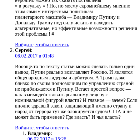
вероятно можно так сказать поставлены
» в рогульку » ! Но, по моему скромнейшему мнению
этим самым интересным политикам
планетарного масштаба — Владимиру Путину и
Дональду Трампу под силу искать и находить
альтернативные, но эффективные возможности решения
этой проблемы ! #
Войдите, чтобы ответить
Сергей
:
06.02.2017 в 01:48
Вообще-то по тексту статьи можно сделать только один
вывод. Путин реально возглавляет Россию. И является
общенародным лидером и арбитром. А Трамп даже
близко по своим полномочиям по управлению страной
не приближается к Путину. Встает простой вопрос —
как взаимодействовать реальному лидеру с
номинальной фигурой власти? И главное — зачем? Если
вполне здравый закон, защищающий именно страну и
народ от террора тут же блокируется судом США и не
может быть применен? Где власть? И чья власть?
Войдите, чтобы ответить
Владимир
:
06.02.2017 в 15:26