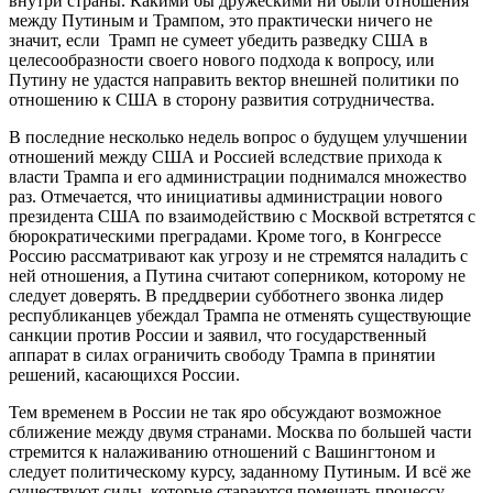
внутри страны. Какими бы дружескими ни были отношения
между Путиным и Трампом, это практически ничего не
значит, если Трамп не сумеет убедить разведку США в
целесообразности своего нового подхода к вопросу, или
Путину не удастся направить вектор внешней политики по
отношению к США в сторону развития сотрудничества.
В последние несколько недель вопрос о будущем улучшении
отношений между США и Россией вследствие прихода к
власти Трампа и его администрации поднимался множество
раз. Отмечается, что инициативы администрации нового
президента США по взаимодействию с Москвой встретятся с
бюрократическими преградами. Кроме того, в Конгрессе
Россию рассматривают как угрозу и не стремятся наладить с
ней отношения, а Путина считают соперником, которому не
следует доверять. В преддверии субботнего звонка лидер
республиканцев убеждал Трампа не отменять существующие
санкции против России и заявил, что государственный
аппарат в силах ограничить свободу Трампа в принятии
решений, касающихся России.
Тем временем в России не так яро обсуждают возможное
сближение между двумя странами. Москва по большей части
стремится к налаживанию отношений с Вашингтоном и
следует политическому курсу, заданному Путиным. И всё же
существуют силы, которые стараются помешать процессу