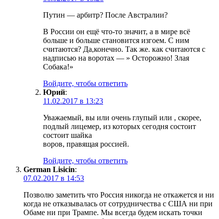
Путин — арбитр? После Австралии?
В России он ещё что-то значит, а в мире всё
больше и больше становится изгоем. С ним
считаются? Да,конечно. Так же. как считаются с
надписью на воротах — » Осторожно! Злая
Собака!»
Войдите, чтобы ответить
Юрий
:
11.02.2017 в 13:23
Уважаемый, вы или очень глупый или , скорее,
подлый лицемер, из которых сегодня состоит
состоит шайка
воров, правящая россией.
Войдите, чтобы ответить
German Lisicin
:
07.02.2017 в 14:53
Позволю заметить что Россия никогда не откажется и ни
когда не отказывалась от сотрудничества с США ни при
Обаме ни при Трампе. Мы всегда будем искать точки