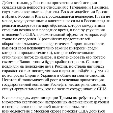
Действительно, у России на протяжении всей истории
складывались непростые отношения с Тегераном и Пекином,
случались и военные конфликты. Во взаимодействии России
и Ирана, России и Китая прослеживается недоверие. И тем не
менее, могущественные и влиятельные силы в России вряд ли
решатся пожертвовать партнёрством, которое между этими
странами возникло в последнее время, в пользу улучшения
отношений с США, положительный эффект от которых ещё
точно не определён. У российских представителей
оборонного комплекса и энергетической промышленности
имеются свои исключительно важные интересы (среди
которых и продажа техники), которые обеспечивают
стабильный поток финансов, и компенсировать его потерю
связями с Вашингтоном будет крайне непросто. Санкции
повлияли на положение дел в России, но страна научилась
справляться с их последствиями и вряд ли пойдёт на уступки
по вопросам Сирии и Украины в обмен на снятие санкций.
Некоторый экономический рост и успешная приватизация
государственной компании Роснефть, несмотря на санкции,
станут аргументами тех, кто не желает сотрудничать с США.
В свою очередь, администрации Трампа потребуется убедить
множество скептически настроенных американских деятелей
и специалистов по внешней политике в том, что
взаимодействие с Москвой скорее поможет США добиться