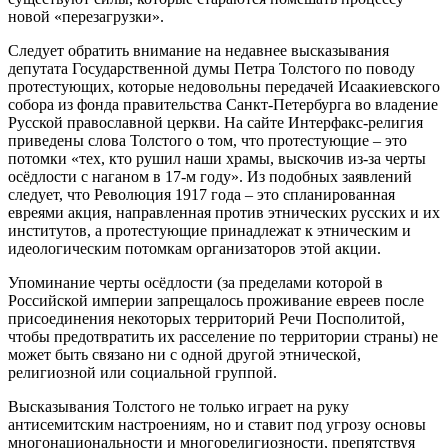
новой «перезагрузки».
Следует обратить внимание на недавнее высказывания
депутата Государственной думы Петра Толстого по поводу
протестующих, которые недовольны передачей Исаакиевского
собора из фонда правительства Санкт-Петербурга во владение
Русской православной церкви. На сайте Интерфакс-религия
приведены слова Толстого о том, что протестующие – это
потомки «тех, кто рушил наши храмы, выскочив из-за черты
осёдлости с наганом в 17-м году». Из подобных заявлений
следует, что Революция 1917 года – это спланированная
евреями акция, направленная против этнических русских и их
институтов, а протестующие принадлежат к этническим и
идеологическим потомкам организаторов этой акции.
Упоминание черты осёдлости (за пределами которой в
Российской империи запрещалось проживание евреев после
присоединения некоторых территорий Речи Посполитой,
чтобы предотвратить их расселение по территории страны) не
может быть связано ни с одной другой этнической,
религиозной или социальной группой.
Высказывания Толстого не только играет на руку
антисемитским настроениям, но и ставит под угрозу основы
многонациональности и многорелигиозности, препятствуя