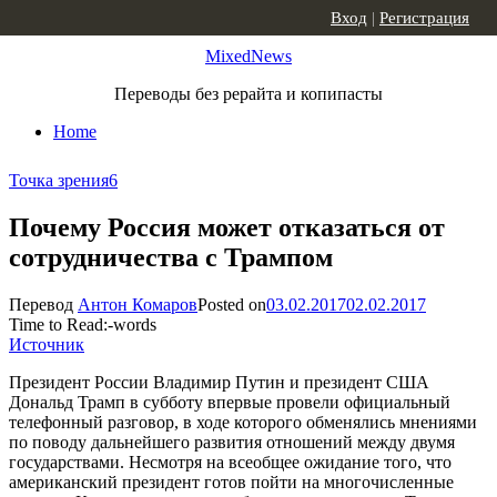
Skip to content
Вход
|
Регистрация
MixedNews
Переводы без рерайта и копипасты
Home
Точка зрения
6
Почему Россия может отказаться от
сотрудничества с Трампом
Перевод
Антон Комаров
Posted on
03.02.2017
02.02.2017
Time to Read:
-
words
Источник
Президент России Владимир Путин и президент США
Дональд Трамп в субботу впервые провели официальный
телефонный разговор, в ходе которого обменялись мнениями
по поводу дальнейшего развития отношений между двумя
государствами. Несмотря на всеобщее ожидание того, что
американский президент готов пойти на многочисленные