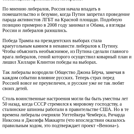
По мнению либералов, Россия начала впадать в
помешательство и безумие, когда Путин запретил проведение
парада активистов ЛГБТ на Красной площади. Подобную
позицию примерно в 2008 году занимал и Обама, а взгляды
России и либералов разошлись.
Победа Трампа на президентских выборах стала
краеугольным камнем в ненависти либералов к Путину.
Чтобы объяснить необъяснимое, из Путина сделали главного
врага либералов, гений которого осуществил коварный план и
лишил Хиллари Клинтон победы на выборах.
Так либералы возродили Общество Джона Бёрча, замечая в
каждом событии влияние русских. Теперь страх перед
Россией вовсе не преувеличен, и русские уже не так любят
своих детей.
Столь воинственные настроения могли бы быть уместны лет
50 назад, когда СССР стремился к мировому господству, а
сталинские шпионы работали в правительстве США. Но в те
времена либералы очерняли Уиттейкера Чемберса, Ричарда
Никсона и Джозефа Маккарти (что впоследствии оказалось
правильным ходом, это подтверждает проект «Венона»).