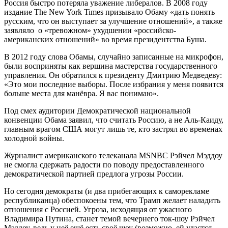
Россия быстро потеряла уважение либералов. В 2008 году
издание The New York Times призывало Обаму «дать понять
русским, что он выступает за улучшение отношений», а также
заявляло о «тревожном» ухудшении «российско-
американских отношений» во время президентства Буша.
В 2012 году слова Обамы, случайно записанные на микрофон,
были восприняты как вершина мастерства государственного
управления. Он обратился к президенту Дмитрию Медведеву:
«Это мои последние выборы. После избрания у меня появится
больше места для манёвра. Я вас понимаю».
Под смех аудитории Демократической национальной
конвенции Обама заявил, что считать Россию, а не Аль-Каиду,
главным врагом США могут лишь те, кто застрял во временах
холодной войны.
Журналист американского телеканала MSNBC Рэйчел Мэддоу
не смогла сдержать радости по поводу предоставленного
демократической партией предлога угрозы России.
Но сегодня демократы (и два прибегающих к саморекламе
республиканца) обеспокоены тем, что Трамп желает наладить
отношения с Россией. Угроза, исходящая от ужасного
Владимира Путина, станет темой вечернего ток-шоу Рэйчел
Мэддоу, ведь у неё ещё есть своё шоу (возможно, ей удастся