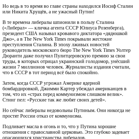
Но ведь в то время во главе страны находился Иосиф Сталин
или Никита Хрущёв, а не ужасный Путин!
В те времена либералы шпионили в пользу Сталина
(«Либерал» — кличка агента СССР Юлиуса Розенберга),
президент США называл кровавого диктатора «дядюшкой
Джо», а в The New York Times покрывали жестокие
преступления Сталина. В эпоху лживых новостей
руководитель московского бюро The New York Times Уолтер
Дюранти даже получил Пулитцеровскую премию за свои
труды, в которых отрицал украинский голодомор, унёсший
жизни 7 миллионов человек. Журналисты издания считали,
что в СССР в тот период всё было спокойно.
Затем, когда СССР угрожал Америке ядерной
бомбардировкой, Джимми Картер убеждал американцев в
том, что их «страх перед коммунизмом слишком велик».
Стинг пел: «Русские так же любят своих детей».
Но сейчас либералы недовольны Путиным. Они никогда не
простят России отказ от коммунизма.
Подливает масла в огонь и то, что у Путина хорошие
отношения с православной церковью. Это глубоко задевает
опасающихся христианства либералов.