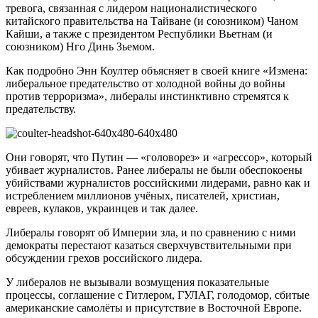
тревога, связанная с лидером националистического
китайского правительства на Тайване (и союзником) Чаном
Кайши, а также с президентом Республики Вьетнам (и
союзником) Нго Динь Зьемом.
Как подробно Энн Коултер объясняет в своей книге «Измена:
либеральное предательство от холодной войны до войны
против терроризма», либералы инстинктивно стремятся к
предательству.
Они говорят, что Путин — «головорез» и «агрессор», который
убивает журналистов. Ранее либералы не были обеспокоены
убийствами журналистов российскими лидерами, равно как и
истреблением миллионов учёных, писателей, христиан,
евреев, кулаков, украинцев и так далее.
Либералы говорят об Империи зла, и по сравнению с ними
демократы перестают казаться сверхчувствительными при
обсуждении грехов российского лидера.
У либералов не вызывали возмущения показательные
процессы, соглашение с Гитлером, ГУЛАГ, голодомор, сбитые
американские самолёты и присутствие в Восточной Европе.