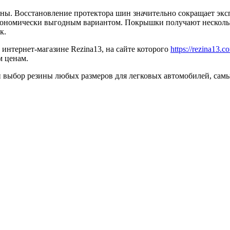
ы. Восстановление протектора шин значительно сокращает эксп
экономически выгодным вариантом. Покрышки получают нескольк
к.
нтернет-магазине Rezina13, на сайте которого
https://rezina13.
м ценам.
ыбор резины любых размеров для легковых автомобилей, самые 