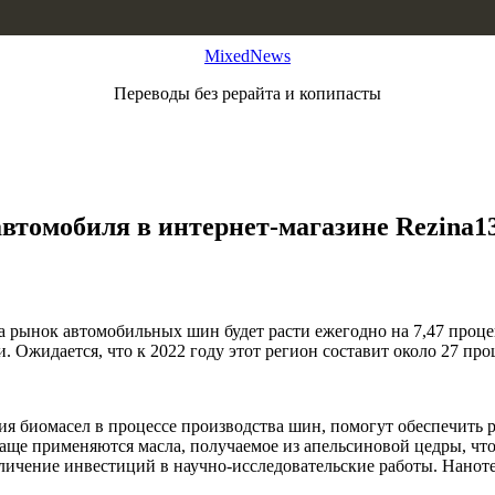
MixedNews
Переводы без рерайта и копипасты
автомобиля в интернет-магазине Rezina1
да рынок автомобильных шин будет расти ежегодно на 7,47 проц
 Ожидается, что к 2022 году этот регион составит около 27 пр
ия биомасел в процессе производства шин, помогут обеспечить 
 чаще применяются масла, получаемое из апельсиновой цедры, ч
еличение инвестиций в научно-исследовательские работы. Нанот