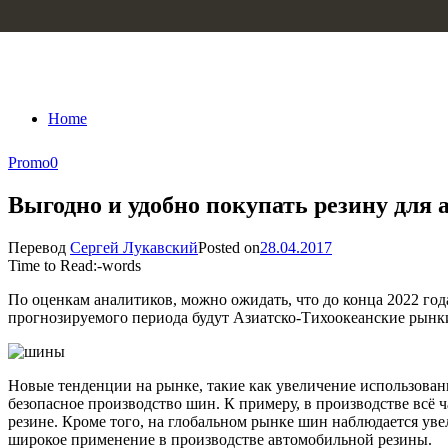
Skip to content
Home
Promo
0
Выгодно и удобно покупать резину для 
Перевод
Сергей Лукавский
Posted on
28.04.2017
Time to Read:
-
words
По оценкам аналитиков, можно ожидать, что до конца 2022 го
прогнозируемого периода будут Азиатско-Тихоокеанские рынки.
Новые тенденции на рынке, такие как увеличение использован
безопасное производство шин. К примеру, в производстве всё
резине. Кроме того, на глобальном рынке шин наблюдается ув
широкое применение в производстве автомобильной резины.