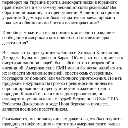
переворот на Украине против демократически избранного
правительства и его замену неонацистским режимом? Вы
обратили внимание, что преступление Вашингтона против
украинской демократии было старательно завуалировано
ложными обвинениями России во «вторжении»?
И вообще, можете ли вы вспомнить хоть одно правдивое
сообщение в американских новостях за последние два
десятилетия?
Вся ложь этих преступников, Билла и Хиллари Клинтонов,
Джорджа Буша-младшего и Барака Обамы, которая привела к
смерти миллионов людей, была абсолютно прозрачной и
очевидной. Американские СМИ могли бы легко разоблачить
их и спасти миллионы жизней, спасти семь суверенных
государств от полного или частичного уничтожения. Но нет,
продажные журналисты громко превозносили ничем не
спровоцированное и преступное уничтожение стран и
народов. Каждый из таких псевдо-журналистов, по
стандартам, установленным судьей Верховного Суда США
Робертом Джексоном в ходе Нюрнбергского процесса,
является военным преступником.
Оказывается, мы не заслуживаем даже того, чтобы получить
правдивую информацию о состоянии американского рынка