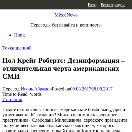
Skip to content
Вход
|
Регистрация
MixedNews
Переводы без рерайта и копипасты
Home
Точка зрения
0
Пол Крейг Робертс: Дезинформация –
отличительная черта американских
СМИ
Перевод
Игорь Абрамов
Posted on
09.08.2017
08.08.2017
Time to Read:
-
words
Источник
Помните противозаконные американские бомбовые удары и
уничтожение Югославии? Можно вспомнить «военного
преступника» Слободана Милошевича, сербского президента,
получившего клеймо «балканского мясника», которого
сравнивали с Гитлером, пока Хиллари Клинтон не передала