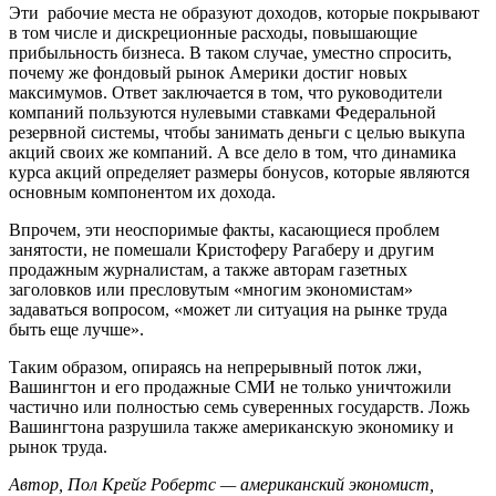
Эти рабочие места не образуют доходов, которые покрывают
в том числе и дискреционные расходы, повышающие
прибыльность бизнеса. В таком случае, уместно спросить,
почему же фондовый рынок Америки достиг новых
максимумов. Ответ заключается в том, что руководители
компаний пользуются нулевыми ставками Федеральной
резервной системы, чтобы занимать деньги с целью выкупа
акций своих же компаний. А все дело в том, что динамика
курса акций определяет размеры бонусов, которые являются
основным компонентом их дохода.
Впрочем, эти неоспоримые факты, касающиеся проблем
занятости, не помешали Кристоферу Рагаберу и другим
продажным журналистам, а также авторам газетных
заголовков или пресловутым «многим экономистам»
задаваться вопросом, «может ли ситуация на рынке труда
быть еще лучше».
Таким образом, опираясь на непрерывный поток лжи,
Вашингтон и его продажные СМИ не только уничтожили
частично или полностью семь суверенных государств. Ложь
Вашингтона разрушила также американскую экономику и
рынок труда.
Автор, Пол Крейг Робертс — американский экономист,