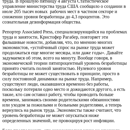
труда. В прошлую пятницу 4 августа Статистическое
управление министерства труда США сообщило о создании в
июле 205 тысяч новых рабочих мест в частном секторе и
снижении уровня безработицы до 4,3 процентов. Это
сознательная дезинформация общества.
Репортер Associated Press, специализирующийся на проблемах
труда и занятости, Кристофер Рагабер, повторяет эти
фальшивые новости, добавляя, что, по мнению многих
экономистов, «устойчивый спрос на рынке труда может
продолжаться еще многие месяцы, или даже годы». Давайте
задумаемся об этом, всего на минуту. Вообще говоря, в
экономической теории пятипроцентный уровень безработицы
принято считать полной занятостью. Нулевого уровня
безработицы не может существовать в принципе, просто в
силу постоянной динамики на рынке труда. Например,
существуют люди, оказавшиеся временно без работы,
поскольку потеряли одно место и дожидаются другого, а есть
такие, кто сам оставил работу, чтобы проводить больше
времени, занимаясь своими родительскими обязанностями
или уходом за пожилыми и больными родителями, а теперь
вернулись на рынок труда. Экономисты также считают, что
уровень безработицы не может опускаться ниже
определенных значений, не провоцируя рост инфляции.