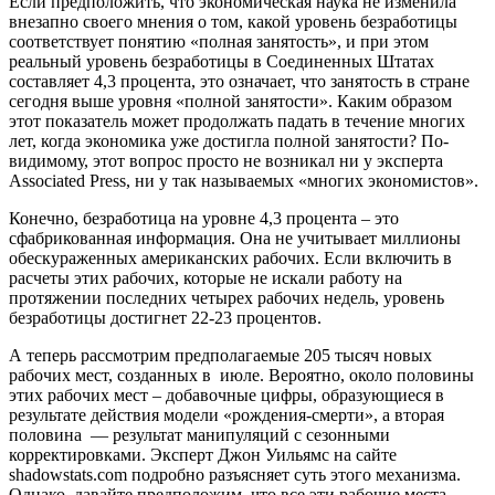
Если предположить, что экономическая наука не изменила
внезапно своего мнения о том, какой уровень безработицы
соответствует понятию «полная занятость», и при этом
реальный уровень безработицы в Соединенных Штатах
составляет 4,3 процента, это означает, что занятость в стране
сегодня выше уровня «полной занятости». Каким образом
этот показатель может продолжать падать в течение многих
лет, когда экономика уже достигла полной занятости? По-
видимому, этот вопрос просто не возникал ни у эксперта
Associated Press, ни у так называемых «многих экономистов».
Конечно, безработица на уровне 4,3 процента – это
сфабрикованная информация. Она не учитывает миллионы
обескураженных американских рабочих. Если включить в
расчеты этих рабочих, которые не искали работу на
протяжении последних четырех рабочих недель, уровень
безработицы достигнет 22-23 процентов.
А теперь рассмотрим предполагаемые 205 тысяч новых
рабочих мест, созданных в июле. Вероятно, около половины
этих рабочих мест – добавочные цифры, образующиеся в
результате действия модели «рождения-смерти», а вторая
половина — результат манипуляций с сезонными
корректировками. Эксперт Джон Уильямс на сайте
shadowstats.com подробно разъясняет суть этого механизма.
Однако, давайте предположим, что все эти рабочие места