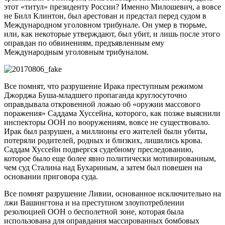
этот «титул» президенту России? Именно Милошевич, а вовсе
не Билл Клинтон, был арестован и предстал перед судом в
Международном уголовном трибунале. Он умер в тюрьме,
или, как некоторые утверждают, был убит, и лишь после этого
оправдан по обвинениям, предъявленным ему
Международным уголовным трибуналом.
Все помнят, что разрушение Ирака преступным режимом
Джорджа Буша-младшего пропаганда круглосуточно
оправдывала откровенной ложью об «оружии массового
поражения» Саддама Хуссейна, которого, как позже выяснили
инспекторы ООН по вооружениям, вовсе не существовало.
Ирак был разрушен, а миллионы его жителей были убиты,
потеряли родителей, родных и близких, лишились крова.
Саддам Хуссейн подвергся судебному преследованию,
которое было еще более явно политически мотивированным,
чем суд Сталина над Бухариным, а затем был повешен на
основании приговора суда.
Все помнят разрушение Ливии, основанное исключительно на
лжи Вашингтона и на преступном злоупотреблении
резолюцией ООН о бесполетной зоне, которая была
использована для оправдания массированных бомбовых