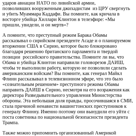
ударов авиации НАТО по ливийской армии,
позволивших вооруженным джихадистам из ЦРУ свергнуть
и убить Муаммара Каддафи. Вы помните, как кричала в
восторге убийца Хиллари Клинтон в телеэфире: «Мы
пришли, увидели, и он мертв»?
А помните, что преступный режим Барака Обамы
рассказывал о сирийском президенте Асаде и о планируемом
вторжении США в Сирию, которое было блокировано
благодаря решению британского парламента и твердой
позиции российского правительства. Помните ли вы, что
Обама и убийца Клинтон направили головорезов ДАИШ,
чтобы те выполнили работу, которую не позволили сделать
американским войскам? Вы помните, как генерал Майкл
Флинн рассказывал в телевизионном эфире, что это было
«сознательным решением» преступного режима Обамы
направить ДАИШ в Сирию, несмотря на его возражения как
директора Разведывательного управления Министерства
обороны. Эта небольшая доля правды, просочившаяся в СМИ,
стала причиной ненависти вашингтонских преступников к
генералу Флинну. Именно поэтому они вынудили его уйти с
поста советника по национальной безопасности президента
Трампа.
Также можно припомнить организованный Америкой