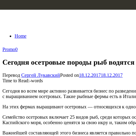
Skip to content
Home
Promo
0
Сегодня осетровые породы рыб водятся 
Перевод
Сергей Лукавский
Posted on
18.12.2017
18.12.2017
Time to Read:
-
words
Сегодня во всем мире активно развивается бизнес по разведе
с выращиванием осетровых. Такие рыбные фермы есть в Италии,
На этих фермах выращивают осетровых — относящихся к одному
Семейство осетровых включает 25 видов рыб, среди которых ос
Каспийского моря, особенно ценятся за свою икру и, таким об
Важнейшей составляющей этого бизнеса является правильно 