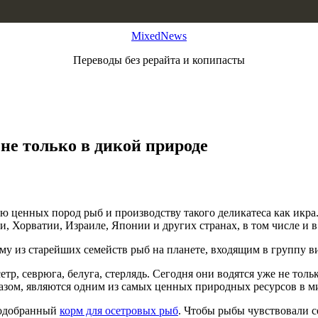
MixedNews
Переводы без рерайта и копипасты
не только в дикой природе
нию ценных пород рыб и производству такого деликатеса как ик
 Хорватии, Израиле, Японии и других странах, в том числе и в
 из старейших семейств рыб на планете, входящим в группу ви
етр, севрюга, белуга, стерлядь. Сегодня они водятся уже не то
разом, являются одним из самых ценных природных ресурсов в м
подобранный
корм для осетровых рыб
. Чтобы рыбы чувствовали с