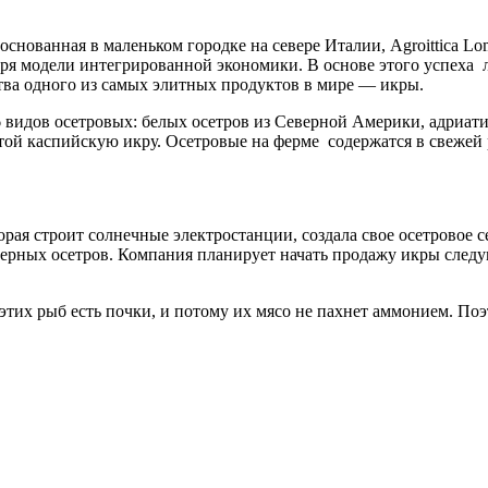
снованная в маленьком городке на севере Италии, Agroittica L
ря модели интегрированной экономики. В основе этого успеха л
ства одного из самых элитных продуктов в мире — икры.
 видов осетровых: белых осетров из Северной Америки, адриатич
той каспийскую икру. Осетровые на ферме содержатся в свежей
рая строит солнечные электростанции, создала свое осетровое с
черных осетров. Компания планирует начать продажу икры след
этих рыб есть почки, и потому их мясо не пахнет аммонием. Поэ