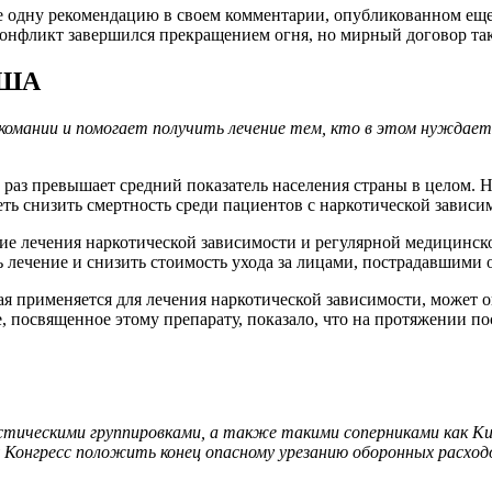
дну рекомендацию в своем комментарии, опубликованном еще в
конфликт завершился прекращением огня, но мирный договор так 
США
омании и помогает получить лечение тем, кто в этом нуждается
 раз превышает средний показатель населения страны в целом. 
ть снизить смертность среди пациентов с наркотической зависи
ание лечения наркотической зависимости и регулярной медицин
ь лечение и снизить стоимость ухода за лицами, пострадавшими
орая применяется для лечения наркотической зависимости, може
е, посвященное этому препарату, показало, что на протяжении п
стическими группировками, а также такими соперниками как К
 Конгресс положить конец опасному урезанию оборонных расход