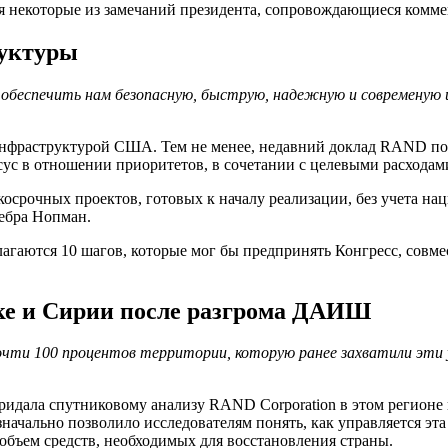
 некоторые из замечаний президента, сопровождающиеся комме
руктуры
 обеспечить нам безопасную, быструю, надежную и современую
инфраструктурой США. Тем не менее, недавний доклад RAND пок
сус в отношении приоритетов, в сочетании с целевыми расходам
осрочных проектов, готовых к началу реализации, без учета на
Дебра Нопман.
лагаются 10 шагов, которые мог бы предпринять Конгресс, совм
аке и Сирии после разгрома ДАИШ
чти 100 процентов территории, которую ранее захватили эти 
идала спутниковому анализу RAND Corporation в этом регионе 
чально позволило исследователям понять, как управляется эта
 объем средств, необходимых для восстановления страны.