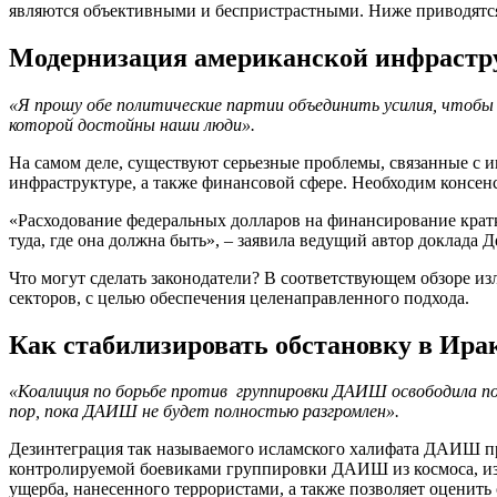
являются объективными и беспристрастными. Ниже приводятся
Модернизация американской инфраст
«Я прошу обе политические партии объединить усилия, чтобы
которой достойны наши люди».
На самом деле, существуют серьезные проблемы, связанные с 
инфраструктуре, а также финансовой сфере. Необходим консен
«Расходование федеральных долларов на финансирование кратк
туда, где она должна быть», – заявила ведущий автор доклада 
Что могут сделать законодатели? В соответствующем обзоре из
секторов, с целью обеспечения целенаправленного подхода.
Как стабилизировать обстановку в Ир
«Коалиция по борьбе против группировки ДАИШ освободила по
пор, пока ДАИШ не будет полностью разгромлен».
Дезинтеграция так называемого исламского халифата ДАИШ пр
контролируемой боевиками группировки ДАИШ из космоса, изна
ущерба, нанесенного террористами, а также позволяет оценить