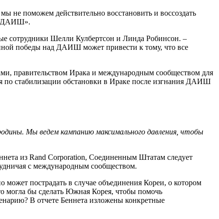
и мы не поможем действительно восстановить и воссоздать
 с ДАИШ».
ные сотрудники Шелли Кулбертсон и Линда Робинсон. –
енной победы над ДАИШ может привести к тому, что все
ми, правительством Ирака и международным сообществом для
лия по стабилизации обстановки в Ираке после изгнания ДАИШ
родины. Мы ведем кампанию максимального давления, чтобы
нета из Rand Corporation, Соединенным Штатам следует
трудничая с международным сообществом.
но может пострадать в случае объединения Кореи, о котором
о могла бы сделать Южная Корея, чтобы помочь
сценарию? В отчете Беннета изложены конкретные