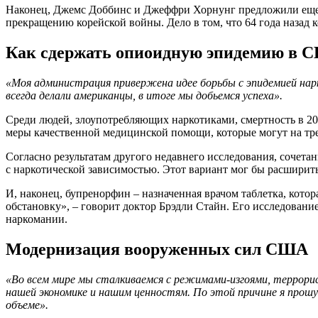
Наконец, Джемс Доббинс и Джеффри Хорнунг предложили еще о
прекращению корейской войны. Дело в том, что 64 года назад 
Как сдержать опиоидную эпидемию в 
«Моя администрация привержена идее борьбы с эпидемией нарк
всегда делали американцы, в итоге мы добьемся успеха».
Среди людей, злоупотребляющих наркотиками, смертность в 20
меры качественной медицинской помощи, которые могут на тре
Согласно результатам другого недавнего исследования, сочет
с наркотической зависимостью. Этот вариант мог бы расширит
И, наконец, бупренорфин – назначенная врачом таблетка, кот
обстановку», – говорит доктор Брэдли Стайн. Его исследовани
наркомании.
Модернизация вооруженных сил США
«Во всем мире мы сталкиваемся с режимами-изгоями, террори
нашей экономике и нашим ценностям. По этой причине я прошу
объеме».