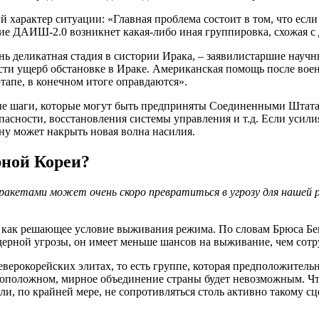
 характер ситуации: «Главная проблема состоит в том, что есл
ение ДАИШ-2.0 возникнет какая-либо иная группировка, схожая
ь деликатная стадия в систории Ирака, – заявилистаршие науч
ести ущерб обстановке в Ираке. Американская помощь после во
апе, в конечном итоге оправдаются».
ые шаги, которые могут быть предприняты Соединенными Штата
пасности, восстановления системы управления и т.д. Если уси
ну может накрыть новая волна насилия.
рной Кореи?
акетами может очень скоро превратиться в угрозу для нашей 
 как решающее условие выживания режима. По словам Брюса Бен
 ядерной угрозы, он имеет меньше шансов на выживание, чем со
еверокорейских элитах, то есть группе, которая предположитель
воположном, мирное объединение страны будет невозможным. Чт
или, по крайней мере, не сопротивляться столь активно такому 