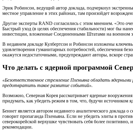
Эрик Робинсон, ведущий автор доклада, подчеркнул экстренный
местное управление в этих районах, там произойдет возрожд
Другие эксперты RAND cогласились с этим мнением. «Это очен
Быстрый уход (в целях обеспечения стабильности) мог бы нан
инвестиции, вложенные Соединенными Штатами на военном эт
В недавнем докладе Кулбертсон и Робинсон изложены ключев
удовлетворения гуманитарных потребностей, обеспечения безо
окажутся недостаточными, предупреждают авторы, вскоре стра
Что делать с ядерной программой Севе
«Безответственное стремление Пхеньяна обладать ядерными р
предотвратить такое развитие событий».
Возможно, Северная Корея рассматривает ядерные вооружения
придумать, как убедить режим в том, что, будучи источником
Беннет является автором недавнего аналитического доклада о с
говорит пропаганда Пхеньяна. Если не убедить элиты в проти
северокорейской верхушке чувствовать себя более позитивно, 
рекомендации.