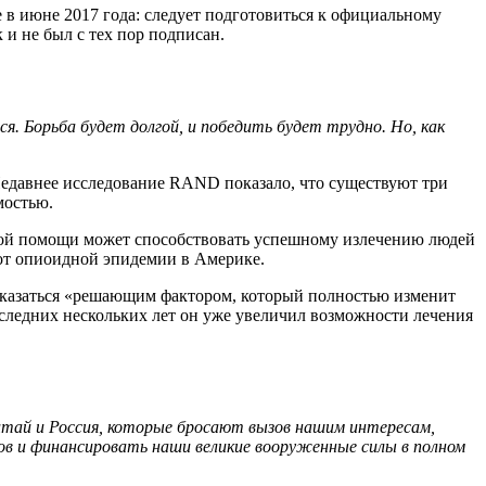
 июне 2017 года: следует подготовиться к официальному
и не был с тех пор подписан.
. Борьба будет долгой, и победить будет трудно. Но, как
Недавнее исследование RAND показало, что существуют три
мостью.
ской помощи может способствовать успешному излечению людей
 от опиоидной эпидемии в Америке.
т оказаться «решающим фактором, который полностью изменит
оследних нескольких лет он уже увеличил возможности лечения
итай и Россия, которые бросают вызов нашим интересам,
ов и финансировать наши великие вооруженные силы в полном