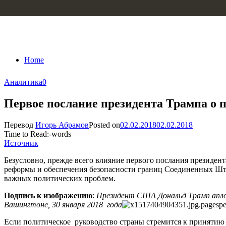
Skip to content
Home
Аналитика
0
Первое послание президента Трампа о 
Перевод
Игорь Абрамов
Posted on
02.02.2018
02.02.2018
Time to Read:
-
words
Источник
Безусловно, прежде всего влияние первого послания президен
реформы и обеспечения безопасности границ Соединенных Штат
важных политических проблем.
Подпись к изображению
:
Президент США Дональд Трамп аплоди
Вашингтоне, 30 января 2018 года
Если политическое руководство страны стремится к принятию