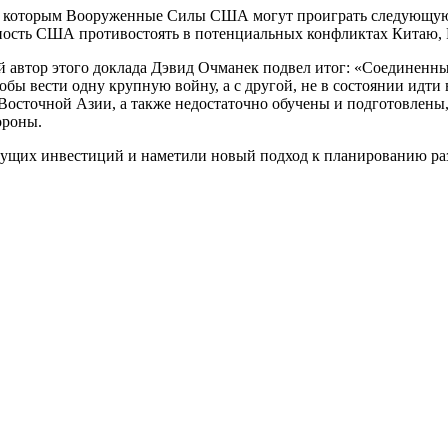
 которым Вооруженные Силы США могут проиграть следующую во
ность США противостоять в потенциальных конфликтах Китаю,
ий автор этого доклада Дэвид Очманек подвел итог: «Соединен
обы вести одну крупную войну, а с другой, не в состоянии идт
Восточной Азии, а также недостаточно обучены и подготовлены
ороны.
дущих инвестиций и наметили новый подход к планированию ра