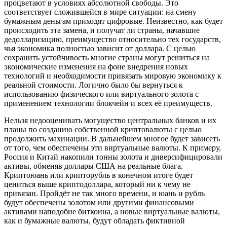
процветают в условиях абсолютной свободы. Это
соответствует сложившейся в мире ситуации: на смену
бумажным деньгам приходят цифровые. Неизвестно, как будет
происходить эта замена, и получат ли страны, начавшие
дедолларизацию, преимущество относительно тех государств,
чья экономика полностью зависит от доллара. С целью
сохранить устойчивость многие страны могут решиться на
экономические изменения на фоне внедрения новых
технологий и необходимости привязать мировую экономику к
реальной стоимости. Логично было бы вернуться к
использованию физического или виртуального золота с
применением технологии блокчейн и всех её преимуществ.
Нельзя недооценивать могущество центральных банков и их
планы по созданию собственной криптовалюты с целью
продолжить махинации. В дальнейшем многое будет зависеть
от того, чем обеспечены эти виртуальные валюты. К примеру,
Россия и Китай накопили тонны золота и диверсифицировали
активы, обменяв доллары США на реальные блага.
Криптоюань или крипторубль в конечном итоге будет
цениться выше криптодоллара, который ни к чему не
привязан. Пройдёт не так много времени, и юань и рубль
будут обеспечены золотом или другими финансовыми
активами наподобие биткоина, а новые виртуальные валюты,
как и бумажные валюты, будут обладать фиктивной