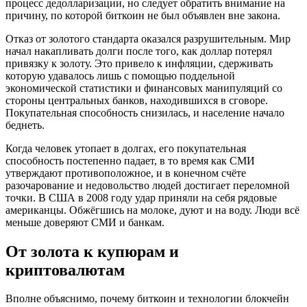
процесс дедолларизации, но следует обратить внимание на
причину, по которой биткоин не был объявлен вне закона.
Отказ от золотого стандарта оказался разрушительным. Мир
начал накапливать долги после того, как доллар потерял
привязку к золоту. Это привело к инфляции, сдерживать
которую удавалось лишь с помощью поддельной
экономической статистики и финансовых манипуляций со
стороны центральных банков, находившихся в сговоре.
Покупательная способность снизилась, и население начало
беднеть.
Когда человек утопает в долгах, его покупательная
способность постепенно падает, в то время как СМИ
утверждают противоположное, и в конечном счёте
разочарование и недовольство людей достигает переломной
точки. В США в 2008 году удар приняли на себя рядовые
американцы. Обжёгшись на молоке, дуют и на воду. Люди всё
меньше доверяют СМИ и банкам.
От золота к купюрам и
криптовалютам
Вполне объяснимо, почему биткоин и технологии блокчейн