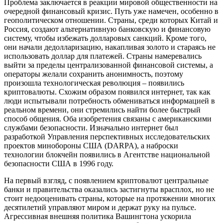
Проблема заключается в реакции мировой общественности на
очередной финансовый кризис. Путь уже намечен, особенно в
геополитическом отношении. Страны, среди которых Китай и
Россия, создают альтернативную банковскую и финансовую
систему, чтобы избежать долларовых санкций. Кроме того,
они начали дедолларизацию, накапливая золото и стараясь не
использовать доллар для платежей. Страны намеревались
выйти за пределы централизованной финансовой системы, а
операторы желали сохранить анонимность, поэтому
произошла технологическая революция – появились
криптовалюты. Схожим образом появился интернет, так как
люди испытывали потребность обмениваться информацией в
реальном времени, они стремились найти более быстрый
способ общения. Оба изобретения связаны с американскими
службами безопасности. Изначально интернет был
разработкой Управления перспективных исследовательских
проектов минобороны США (DARPA), а наброски
технологии блокчейн появились в Агентстве национальной
безопасности США в 1996 году.
На первый взгляд, с появлением криптовалют центральные
банки и правительства оказались застигнуты врасплох, но не
стоит недооценивать страны, которые на протяжении многих
десятилетий управляют миром и держат руку на пульсе.
Агрессивная внешняя политика Вашингтона ускорила