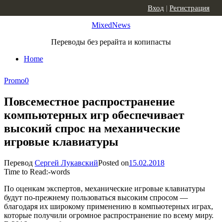
Skip to content
Вход
|
Регистрация
MixedNews
Переводы без рерайта и копипасты
Home
Promo
0
Повсеместное распространение
компьютерных игр обеспечивает
высокий спрос на механические
игровые клавиатуры
Перевод
Сергей Лукавский
Posted on
15.02.2018
Time to Read:
-
words
По оценкам экспертов, механические игровые клавиатуры
будут по-прежнему пользоваться высоким спросом —
благодаря их широкому применению в компьютерных играх,
которые получили огромное распространение по всему миру.