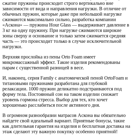
сжатие пружины происходит строго вертикально вне
зависимости от вида и направления нагрузки. В отличие от
обычных пружин, которые даже при небольшой нагрузке
сжимаются максимально сильно, разработка компании
«Аскона» — пружина Hour Glass — выдерживает давление в
3 кг на одну пружину. При нагрузке сжимаются широкие
зоны сверху и основание и только затем сжимается средняя
часть — это происходит только в случае исключительной
нагрузки.
Верхняя прослойка из пены Orto Foam имеет
микромассажный эффект. Такие изделия рекомендованы
парам с существенной разницей в весе.
И, наконец, серия Family с анатомической пеной OrtoFoam и
титановыми пружинами разработана для глубокой
релаксации. 1000 пружин деликатно подстраиваются под
форму тела. Постоянный сон на таком изделии снижает
уровень гормона стресса. Выбор для тех, кто хочет
хорошенько расслабиться после активного дня.
В огромном разнообразии матрасов Аскона вы обязательно
найдете свой идеальный вариант. Приятные бонусы, такие
как длительная гарантия на изделия и бесплатная доставка на
этаж сделают эту важную покупку особенно приятной!