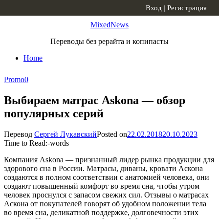
Skip to content
Вход
|
Регистрация
MixedNews
Переводы без рерайта и копипасты
Home
Promo
0
Выбираем матрас Askona — обзор
популярных серий
Перевод
Сергей Лукавский
Posted on
22.02.2018
20.10.2023
Time to Read:
-
words
Компания Askona — признанный лидер рынка продукции для
здорового сна в России. Матрасы, диваны, кровати Аскона
создаются в полном соответствии с анатомией человека, они
создают повышенный комфорт во время сна, чтобы утром
человек проснулся с запасом свежих сил. Отзывы о матрасах
Аскона от покупателей говорят об удобном положении тела
во время сна, деликатной поддержке, долговечности этих