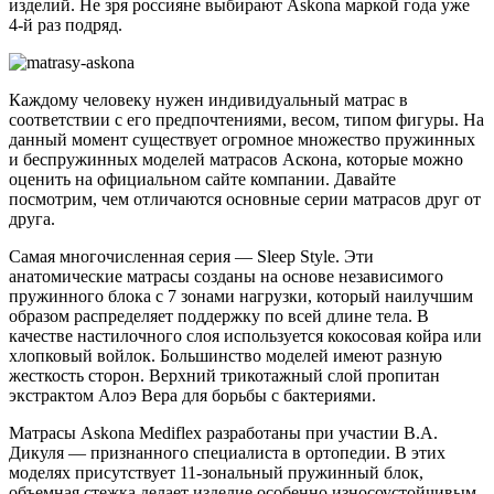
изделий. Не зря россияне выбирают Askona маркой года уже
4-й раз подряд.
Каждому человеку нужен индивидуальный матрас в
соответствии с его предпочтениями, весом, типом фигуры. На
данный момент существует огромное множество пружинных
и беспружинных моделей матрасов Аскона, которые можно
оценить на официальном сайте компании. Давайте
посмотрим, чем отличаются основные серии матрасов друг от
друга.
Самая многочисленная серия — Sleep Style. Эти
анатомические матрасы созданы на основе независимого
пружинного блока с 7 зонами нагрузки, который наилучшим
образом распределяет поддержку по всей длине тела. В
качестве настилочного слоя используется кокосовая койра или
хлопковый войлок. Большинство моделей имеют разную
жесткость сторон. Верхний трикотажный слой пропитан
экстрактом Алоэ Вера для борьбы с бактериями.
Матрасы Askona Mediflex разработаны при участии В.А.
Дикуля — признанного специалиста в ортопедии. В этих
моделях присутствует 11-зональный пружинный блок,
объемная стежка делает изделие особенно износоустойчивым.