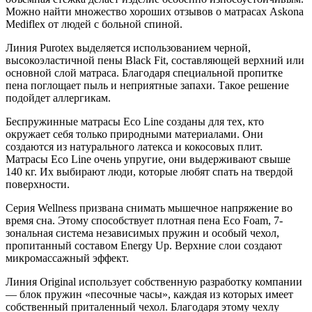
Можно найти множество хороших отзывов о матрасах Askona
Mediflex от людей с больной спиной.
Линия Purotex выделяется использованием черной,
высокоэластичной пены Black Fit, составляющей верхний или
основной слой матраса. Благодаря специальной пропитке
пена поглощает пыль и неприятные запахи. Такое решение
подойдет аллергикам.
Беспружинные матрасы Eco Line созданы для тех, кто
окружает себя только природными материалами. Они
создаются из натурального латекса и кокосовых плит.
Матрасы Eco Line очень упругие, они выдерживают свыше
140 кг. Их выбирают люди, которые любят спать на твердой
поверхности.
Серия Wellness призвана снимать мышечное напряжение во
время сна. Этому способствует плотная пена Eco Foam, 7-
зональная система независимых пружин и особый чехол,
пропитанный составом Energy Up. Верхние слои создают
микромассажный эффект.
Линия Original использует собственную разработку компании
— блок пружин «песочные часы», каждая из которых имеет
собственный приталенный чехол. Благодаря этому чехлу