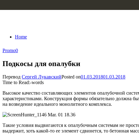
Skip to content
Home
Promo
0
Подкосы для опалубки
Перевод
Сергей Лукавский
Posted on
01.03.2018
01.03.2018
Time to Read:
-
words
Высокое качество составляющих элементов опалубочной систе
характеристиками. Конструкция формы обязательно должна быт
на возведение идеального монолитного комплекса.
Такие условия выдвигаются к опалубочным системам не просто т
выдержит, хоть какой-то ее элемент сдвинется, то бетонная ма