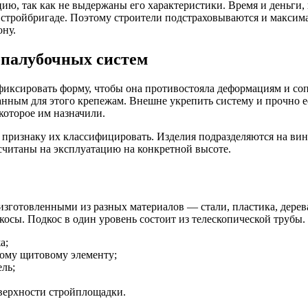
ацию, так как не выдержаны его характеристики. Время и деньги
 стройбригаде. Поэтому строители подстраховываются и максим
ону.
опалубочных систем
фиксировать форму, чтобы она противостояла деформациям и со
данным для этого крепежам. Внешне укрепить систему и прочно 
которое им назначили.
у признаку их классифицировать. Изделия подразделяются на ви
читаны на эксплуатацию на конкретной высоте.
зготовленными из разных материалов — стали, пластика, дере
осы. Подкос в один уровень состоит из телескопической трубы.
а;
ному щитовому элементу;
ль;
верхности стройплощадки.