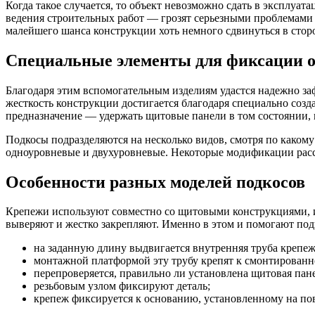
Когда такое случается, то объект невозможно сдать в эксплуат
ведения строительных работ — грозят серьезными проблемами
малейшего шанса конструкции хоть немного сдвинуться в стор
Специальные элементы для фиксации 
Благодаря этим вспомогательным изделиям удастся надежно за
жесткость конструкции достигается благодаря специально соз
предназначение — удержать щитовые панели в том состоянии, 
Подкосы подразделяются на несколько видов, смотря по каком
одноуровневые и двухуровневые. Некоторые модификации расс
Особенности разных моделей подкосов
Крепежи используют совместно со щитовыми конструкциями, и
выверяют и жестко закрепляют. Именно в этом и помогают подк
на заданную длину выдвигается внутренняя труба крепеж
монтажной платформой эту трубу крепят к смонтирован
перепроверяется, правильно ли установлена щитовая пане
резьбовым узлом фиксируют деталь;
крепеж фиксируется к основанию, установленному на по