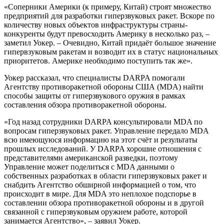
«Соперники Америки (к примеру, Китай) строят множество
предприятий для разработки гиперзвуковых ракет. Вскоре по
количеству новых объектов инфраструктуры страны-
конкуренты будут превосходить Америку в несколько раз, –
заметил Уокер. – Очевидно, Китай придаёт большое значение
гипервзуковым ракетам и возводит их в статус национальных
приоритетов. Америке необходимо поступить так же».
Уокер рассказал, что специалисты DARPA помогали
Агентству противоракетной обороны США (MDA) найти
способы защиты от гиперзвукового оружия в рамках
составления обзора противоракетной обороны.
«Год назад сотрудники DARPA консультировали MDA по
вопросам гиперзвуковых ракет. Управление передало MDA
всю имеющуюся информацию на этот счёт и результаты
прошлых исследований. У DARPA хорошие отношения с
представителями американской разведки, поэтому
Управление может поделиться с MDA данными о
собственных разработках в области гиперзвуковых ракет и
снабдить Агентство обширной информацией о том, что
происходит в мире. Для MDA это неплохое подспорье в
составлении обзора противоракетной обороны и в другой
связанной с гиперзвуковым оружием работе, которой
занимается Агентство», – заявил Уокер.