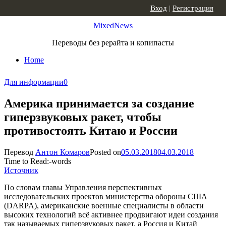
Skip to content
Вход
|
Регистрация
MixedNews
Переводы без рерайта и копипасты
Home
Для информации
0
Америка принимается за создание
гиперзвуковых ракет, чтобы
противостоять Китаю и России
Перевод
Антон Комаров
Posted on
05.03.2018
04.03.2018
Time to Read:
-
words
Источник
По словам главы Управления перспективных
исследовательских проектов министерства обороны США
(DARPA), американские военные специалисты в области
высоких технологий всё активнее продвигают идеи создания
так называемых гиперзвуковых ракет, а Россия и Китай