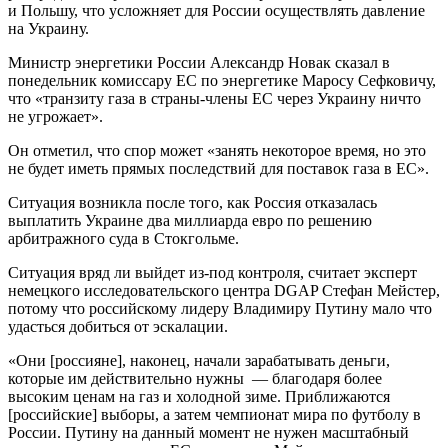
и Польшу, что усложняет для России осуществлять давление
на Украину.
Министр энергетики России Александр Новак сказал в
понедельник комиссару ЕС по энергетике Маросу Сефковичу,
что «транзиту газа в страны-члены ЕС через Украину ничто
не угрожает».
Он отметил, что спор может «занять некоторое время, но это
не будет иметь прямых последствий для поставок газа в ЕС».
Ситуация возникла после того, как Россия отказалась
выплатить Украине два миллиарда евро по решению
арбитражного суда в Стокгольме.
Ситуация вряд ли выйдет из-под контроля, считает эксперт
немецкого исследовательского центра DGAP Стефан Мейстер,
потому что российскому лидеру Владимиру Путину мало что
удасться добиться от эскалации.
«Они [россияне], наконец, начали зарабатывать деньги,
которые им действительно нужны — благодаря более
высоким ценам на газ и холодной зиме. Приближаются
[российские] выборы, а затем чемпионат мира по футболу в
России. Путину на данный момент не нужен масштабный