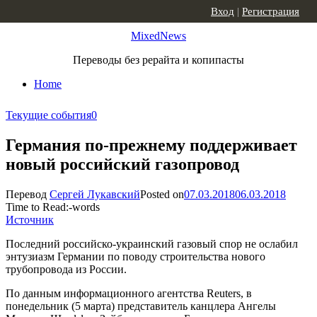
Skip to content
Вход
|
Регистрация
MixedNews
Переводы без рерайта и копипасты
Home
Текущие события
0
Германия по-прежнему поддерживает
новый российский газопровод
Перевод
Сергей Лукавский
Posted on
07.03.2018
06.03.2018
Time to Read:
-
words
Источник
Последний российско-украинский газовый спор не ослабил
энтузиазм Германии по поводу строительства нового
трубопровода из России.
По данным информационного агентства Reuters, в
понедельник (5 марта) представитель канцлера Ангелы