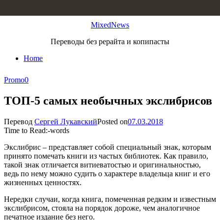
Skip to content
MixedNews
Переводы без рерайта и копипасты
Home
Promo
0
ТОП-5 самых необычных экслибрисов
Перевод
Сергей Лукавский
Posted on
07.03.2018
Time to Read:
-
words
Экслибрис – представляет собой специальный знак, которым
принято помечать книги из частых библиотек. Как правило,
такой знак отличается витиеватостью и оригинальностью,
ведь по нему можно судить о характере владельца книг и его
жизненных ценностях.
Нередки случаи, когда книга, помеченная редким и известным
экслибрисом, стояла на порядок дороже, чем аналогичное
печатное издание без него.