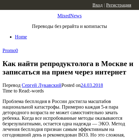
Skip to content
Вход
|
Регистрация
MixedNews
Переводы без рерайта и копипасты
Home
Promo
0
Как найти репродуктолога в Москве и
записаться на прием через интернет
Перевод
Сергей Лукавский
Posted on
24.03.2018
Time to Read:
-
words
Проблема бесплодия в России достигла масштабов
национальной катастрофы. Примерно каждая 5-я пара
детородного возраста не может самостоятельно зачать
ребенка. Когда все испробованные методы оказываются
безрезультатными, остается одна надежда — ЭКО. Метод
лечения бесплодия признан самым эффективным на
сегодняшний день и рекомендован ВОЗ. Но это сложная,