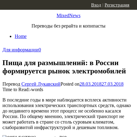
Skip to content
Вход
|
Регистрация
MixedNews
Переводы без рерайта и копипасты
Home
Для информации
0
Пища для размышлений: в России
формируется рынок электромобилей
Перевод
Сергей Лукавский
Posted on
28.03.2018
27.03.2018
Time to Read:
-
words
В последние годы в мире наблюдается всплеск активности
использования электрических транспортных средств, однако
до недавнего времени этот процесс не особенно касался
России. По общему мнению, электрический транспорт не
может работать в стране со столь суровым климатом,
слаборазвитой инфраструктурой и дешевым топливом.