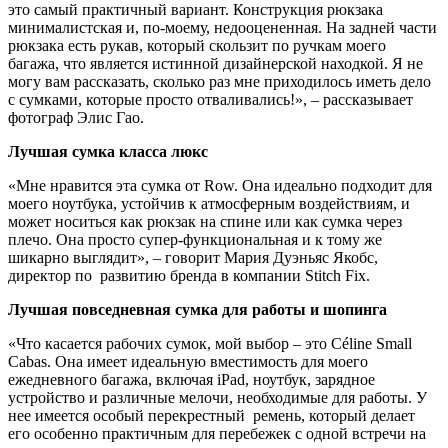
это самый практичный вариант. Конструкция рюкзака
минималистская и, по-моему, недооцененная. На задней части
рюкзака есть рукав, который скользит по ручкам моего
багажа, что является истинной дизайнерской находкой. Я не
могу вам рассказать, сколько раз мне приходилось иметь дело
с сумками, которые просто отваливались!», – рассказывает
фотограф Элис Гао.
Лучшая сумка класса люкс
«Мне нравится эта сумка от Row. Она идеально подходит для
моего ноутбука, устойчив к атмосферным воздействиям, и
может носиться как рюкзак на спине или как сумка через
плечо. Она просто супер-функциональная и к тому же
шикарно выглядит», – говорит Мария Дуэньяс Якобс,
директор по развитию бренда в компании Stitch Fix.
Лучшая повседневная сумка для работы и шопинга
«Что касается рабочих сумок, мой выбор – это Céline Small
Cabas. Она имеет идеальную вместимость для моего
ежедневного багажа, включая iPad, ноутбук, зарядное
устройство и различные мелочи, необходимые для работы. У
нее имеется особый перекрестный ремень, который делает
его особенно практичным для перебежек с одной встречи на