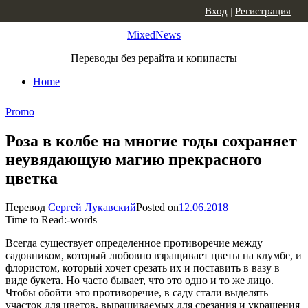
Skip to content
Вход
|
Регистрация
MixedNews
Переводы без рерайта и копипасты
Home
Promo
Роза в колбе на многие годы сохраняет
неувядающую магию прекрасного
цветка
Перевод
Сергей Лукавский
Posted on
12.06.2018
Time to Read:
-
words
Всегда существует определенное противоречие между
садовником, который любовно взращивает цветы на клумбе, и
флористом, который хочет срезать их и поставить в вазу в
виде букета. Но часто бывает, что это одно и то же лицо.
Чтобы обойти это противоречие, в саду стали выделять
участок для цветов, выращиваемых для срезания и украшения