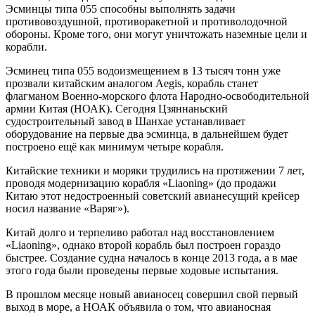
Эсминцы типа 055 способны выполнять задачи
противовоздушной, противоракетной и противолодочной
обороны. Кроме того, они могут уничтожать наземные цели и
корабли.
Эсминец типа 055 водоизмещением в 13 тысяч тонн уже
прозвали китайским аналогом Aegis, корабль станет
флагманом Военно-морского флота Народно-освободительной
армии Китая (НОАК). Сегодня Цзяннаньский
судостроительный завод в Шанхае устанавливает
оборудование на первые два эсминца, в дальнейшем будет
построено ещё как минимум четыре корабля.
Китайские техники и моряки трудились на протяжении 7 лет,
проводя модернизацию корабля «Liaoning» (до продажи
Китаю этот недостроенный советский авианесущий крейсер
носил название «Варяг»).
Китай долго и терпеливо работал над восстановлением
«Liaoning», однако второй корабль был построен гораздо
быстрее. Создание судна началось в конце 2013 года, а в мае
этого года были проведены первые ходовые испытания.
В прошлом месяце новый авианосец совершил свой первый
выход в море, а НОАК объявила о том, что авианосная