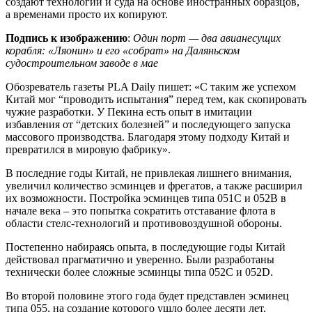
создают технологии и суда на основе иностранных образцов,
а временами просто их копируют.
Подпись к изображению
:
Один порт — два авианесущих
корабля: «Ляонин» и его «собрат» на Даляньском
судостроительном заводе в мае
Обозреватель газеты PLA Daily пишет: «С таким же успехом
Китай мог “проводить испытания” перед тем, как скопировать
чужие разработки. У Пекина есть опыт в имитации
избавления от “детских болезней” и последующего запуска
массового производства. Благодаря этому подходу Китай и
превратился в мировую фабрику».
В последние годы Китай, не привлекая лишнего внимания,
увеличил количество эсминцев и фрегатов, а также расширил
их возможности. Постройка эсминцев типа 051C и 052B в
начале века – это попытка сократить отставание флота в
области стелс-технологий и противовоздушной обороны.
Постепенно набираясь опыта, в последующие годы Китай
действовал прагматично и уверенно. Были разработаны
технически более сложные эсминцы типа 052C и 052D.
Во второй половине этого года будет представлен эсминец
типа 055, на создание которого ушло более десяти лет.