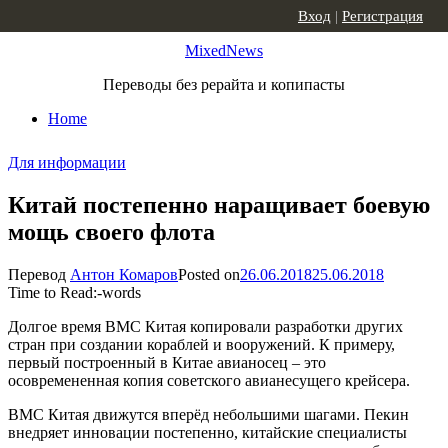
Skip to content
Вход
|
Регистрация
MixedNews
Переводы без рерайта и копипасты
Home
Для информации
Китай постепенно наращивает боевую
мощь своего флота
Перевод
Антон Комаров
Posted on
26.06.2018
25.06.2018
Time to Read:
-
words
Долгое время ВМС Китая копировали разработки других
стран при создании кораблей и вооружений. К примеру,
первый построенный в Китае авианосец – это
осовремененная копия советского авианесущего крейсера.
ВМС Китая движутся вперёд небольшими шагами. Пекин
внедряет инновации постепенно, китайские специалисты