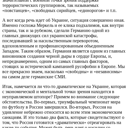
значительной с военной точки зрения поддержке
террористических группировок, так называемых
«повстанцев», «свободных сирийцев, «единорогов» и т.п.
А вот когда речь идет об Украине, ситуация совершенно иная.
Именно госпожа Меркель и ее клика подхалимов, как внутри
страны, так и за рубежом, сделали Германию одной из
главных движущих сил украинской катастрофы,
последовавшей за насильственным переворотом,
вдохновленным и профинансированным объединенным
Западом. Таким образом, Германия является одним из главных
виновников создания черной дыры в сердце Европы, и,
непреднамеренно, одним из самых главных факторов,
стоящих за истерической кампанией русофобии в Европе. Мы
все прекрасно знаем, насколько «свободны» и «независимы»
на самом деле германские СМИ.
Итак, намечается ли что-то драматическое на Украине, которая
с экономической и ментальной точки зрения находится в
неуправляемом штопоре? Примем во внимание следующие
обстоятельства. Во-первых, триумфальный чемпионат мира
по футболу в России завершился. Во-вторых, Россия на
удивление небрежно относится ко всем этим экономическим
санкциям. И это только два факта, которые свидетельствуют о
том, что Россия готовится «драматически» отреагировать на
какие-то события. Может быть, речь идет о насилии со