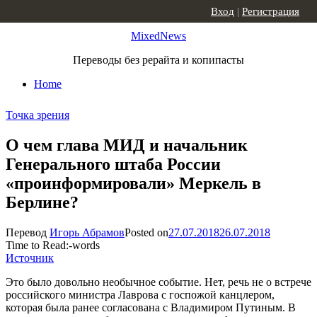
Skip to content
Вход
|
Регистрация
MixedNews
Переводы без рерайта и копипасты
Home
Точка зрения
О чем глава МИД и начальник
Генерального штаба России
«проинформировали» Меркель в
Берлине?
Перевод
Игорь Абрамов
Posted on
27.07.2018
26.07.2018
Time to Read:
-
words
Источник
Это было довольно необычное событие. Нет, речь не о встрече
российского министра Лаврова с госпожой канцлером,
которая была ранее согласована с Владимиром Путиным. В