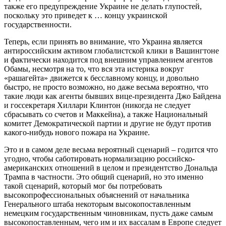
также его предупреждение Украине не делать глупостей,
поскольку это приведет к … концу украинской
государственности.
Теперь, если принять во внимание, что Украина является
антироссийским активом глобалистской клики в Вашингтоне
и фактически находится под внешним управлением агентов
Обамы, несмотря на то, что вся эта истерика вокруг
«рашагейта» движется к бесславному концу, и довольно
быстро, не просто возможно, но даже весьма вероятно, что
такие люди как агенты бывших вице-президента Джо Байдена
и госсекретаря Хиллари Клинтон (никогда не следует
сбрасывать со счетов и Маккейна), а также Национальный
комитет Демократической партии и другие не будут против
какого-нибудь нового пожара на Украине.
Это и в самом деле весьма вероятный сценарий – годится что
угодно, чтобы саботировать нормализацию российско-
американских отношений в целом и президентство Дональда
Трампа в частности. Это общий сценарий, но это именно
такой сценарий, который мог бы потребовать
высокопрофессиональных объяснений от начальника
Генерального штаба некоторым высокопоставленным
немецким государственным чиновникам, пусть даже самым
высокопоставленным, чего им и их вассалам в Европе следует