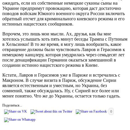
ожидать, если их собственные немецкие сукины сыны на
Украине предпримут провокацию, которая даст достаточно
поводов войскам Южного военного округа России включить
обратный отсчет для криминального киевского режима и его
истинных нацистских сообщников.
Впрочем, это лишь мои мысли. Ах, друзья, как бы мне
хотелось услышать хоть пять минут беседы Трампа с Путиным
в Хельсинки! В то же время, я могу лишь вообразить, какое
отвращение должны были чувствовать Лавров и Герасимов к
немецкому канцлеру, которая умудрилась через семьдесят лет
после денацификации Германии оказаться замешанной в
создании истинно нацистского режима в Киеве.
Кстати, Лавров и Герасимов уже в Париже и встречались с
Макроном. В случае визита в Париж, обсуждение Сирии
является естественным и уместным, но Украина, без
сомнений, также обсуждалась. Ну, с Сирией все более или
менее понятно. Что же до Украины, остается только гадать.
Поделиться...
0