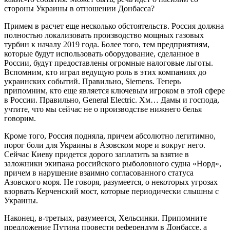
стороны Украины в отношении Донбасса?
Примем в расчет еще несколько обстоятельств. Россия должна
полностью локализовать производство мощных газовых
турбин к началу 2019 года. Более того, тем предприятиям,
которые будут использовать оборудование, сделанное в
России, будут предоставлены огромные налоговые льготы.
Вспомним, кто играл ведущую роль в этих компаниях до
украинских событий. Правильно, Siemens. Теперь
припомним, кто еще является ключевым игроком в этой сфере
в России. Правильно, General Electric. Хм… Дамы и господа,
учтите, что мы сейчас не о производстве нижнего белья
говорим.
Кроме того, Россия подняла, причем абсолютно легитимно,
порог боли для Украины в Азовском море и вокруг него.
Сейчас Киеву придется дорого заплатить за взятие в
заложники экипажа российского рыболовного судна «Норд»,
причем в нарушение взаимно согласованного статуса
Азовского моря. Не говоря, разумеется, о некоторых угрозах
взорвать Керченский мост, которые периодически слышны с
Украины.
Наконец, в-третьих, разумеется, Хельсинки. Припомните
предложение Путина провести референдум в Донбассе, а