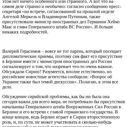
этом нет ничего особенного или странного. А вот что на
самом деле странно и необычно: согласно сообщению пресс-
секретаря «на встрече, согласованной на прошлой неделе
Ангелой Меркель и Владимиром Путиным, также
присутствовали министр иностранных дел Германии Хейко
Маас и глава Генерального штаба ВС России». И больше
никаких подробностей.
Валерий Герасимов – вовсе не тот парень, который посещает
дипломатические приемы, поэтому сам факт его присутствие
в Берлине вместе с министром иностранных дел России
сигнализирует о том, что назревает что-то очень важное.
Обсуждали Сирию? Разумеется, вполне естественно, но
российские новостные агентства сообщили: «Вопрос об
Украине также был темой дискуссии». Полагаю, в этом все
дело.
Обсуждение сирийской проблемы, как бы ни была она
сегодня важна для всего мира, не потребовало бы присутствия
начальника Генерального штаба Вооруженных Сил России в
Берлине и его встречи с главой германского государства. В
конце концов, ведь Берлин играет в Сирии второстепенную
роль, и, по сути, не может участвовать в сколько-нибудь