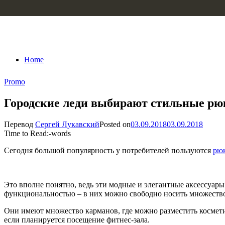
Skip to content
Home
Promo
Городские леди выбирают стильные рю
Перевод
Сергей Лукавский
Posted on
03.09.2018
03.09.2018
Time to Read:
-
words
Сегодня большой популярность у потребителей пользуются
рюк
Это вполне понятно, ведь эти модные и элегантные аксессуары
функциональностью – в них можно свободно носить множество
Они имеют множество карманов, где можно разместить косметич
если планируется посещение фитнес-зала.