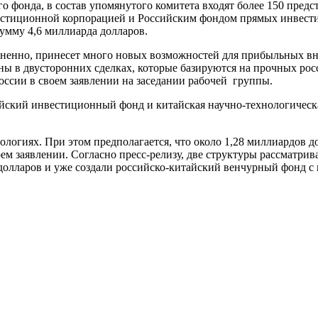
о фонда, в состав упомянутого комитета входят более 150 пред
стиционной корпорацией и Российским фондом прямых инвестиций
умму 4,6 миллиарда долларов.
мненно, принесет много новых возможностей для прибыльных вн
ы в двусторонних сделках, которые базируются на прочных рос
ссии в своем заявлении на заседании рабочей группы.
айский инвестиционный фонд и китайская научно-технологическа
хнологиях. При этом предполагается, что около 1,28 миллиардов 
м заявлении. Согласно пресс-релизу, две структуры рассматрива
долларов и уже создали российско-китайский венчурный фонд с 