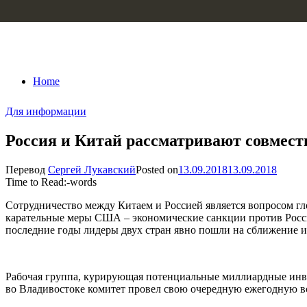
Skip to content
Home
Для информации
Россия и Китай рассматривают совмест
Перевод
Сергей Лукавский
Posted on
13.09.2018
13.09.2018
Time to Read:
-
words
Сотрудничество между Китаем и Россией является вопросом гло
карательные меры США – экономические санкции против Росс
последние годы лидеры двух стран явно пошли на сближение и
Рабочая группа, курирующая потенциальные миллиардные инве
во Владивостоке комитет провел свою очередную ежегодную вс