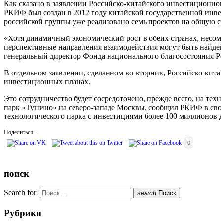
Как сказано в заявлении Российско-китайского инвестиционног
РКИФ был создан в 2012 году китайской государственной инве
российской группы уже реализовано семь проектов на общую с
«Хотя динамичный экономический рост в обеих странах, несо
перспективные направления взаимодействия могут быть найден
генеральный директор Фонда национального благосостояния Ро
В отдельном заявлении, сделанном во вторник, Российско-кит
инвестиционных планах.
Это сотрудничество будет сосредоточено, прежде всего, на те
парк «Тушино» на северо-западе Москвы, сообщил РКИФ в свое
технологического парка с инвестициями более 100 миллионов 
Поделиться...
0
поиск
Search for:
search
Поиск
Рубрики