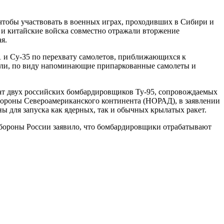
чтобы участвовать в военных играх, проходивших в Сибири и
 и китайские войска совместно отражали вторжение
я.
1 и Су-35 по перехвату самолетов, приближающихся к
цели, по виду напоминающие припаркованные самолеты и
ват двух российских бомбардировщиков Ту-95, сопровождаемых
бороны Североамериканского континента (НОРАД), в заявлении
 для запуска как ядерных, так и обычных крылатых ракет.
обороны России заявило, что бомбардировщики отрабатывают