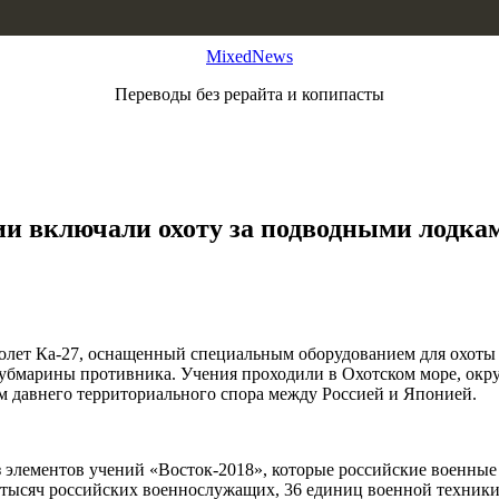
MixedNews
Переводы без рерайта и копипасты
и включали охоту за подводными лодкам
лет Ка-27, оснащенный специальным оборудованием для охоты н
убмарины противника. Учения проходили в Охотском море, окруж
м давнего территориального спора между Россией и Японией.
 элементов учений «Восток-2018», которые российские военны
тысяч российских военнослужащих, 36 единиц военной техники,