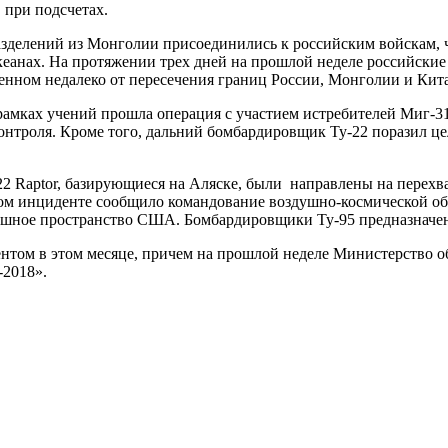
 при подсчетах.
азделений из Монголии присоединились к российским войскам, 
кеанах. На протяжении трех дней на прошлой неделе российские
нном недалеко от пересечения границ России, Монголии и Кита
рамках учений прошла операция с участием истребителей Миг-3
контроля. Кроме того, дальний бомбардировщик Ту-22 поразил 
22 Raptor, базирующиеся на Аляске, были направлены на перех
этом инциденте сообщило командование воздушно-космической о
душное пространство США. Бомбардировщики Ту-95 предназначены
нтом в этом месяце, причем на прошлой неделе Министерство 
-2018».