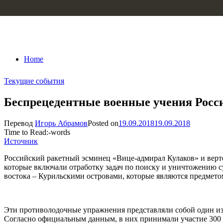
Skip to content
Home
Текущие события
Беспрецедентные военные учения Росси
Перевод
Игорь Абрамов
Posted on
19.09.2018
19.09.2018
Time to Read:
-
words
Источник
Российский ракетный эсминец «Вице-адмирал Кулаков» и верто
которые включали отработку задач по поиску и уничтожению с
востока – Курильскими островами, которые являются предмето
Эти противолодочные упражнения представляли собой один из
Согласно официальным данным, в них принимали участие 300 