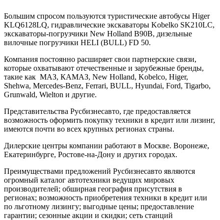
Большим спросом пользуются туристические автобусы Higer
KLQ6128LQ, гидравлические экскаваторы Kobelko SK210LC,
экскаваторы-погрузчики New Holland B90B, дизельные
вилочные погрузчики HELI (BULL) FD 50.
Компания постоянно расширяет свои партнерские связи,
которые охватывают отечественные и зарубежные бренды,
такие как МАЗ, КАМАЗ, New Holland, Kobelco, Higer,
Shehwa, Mercedes-Benz, Ferrari, BULL, Hyundai, Ford, Tigarbo,
Grunwald, Wielton и другие.
Представительства Русбизнесавто, где предоставляется
возможность оформить покупку техники в кредит или лизинг,
имеются почти во всех крупных регионах страны.
Дилерские центры компании работают в Москве. Воронеже,
Екатеринбурге, Ростове-на-Дону и других городах.
Преимуществами предложений Русбизнесавто являются
огромный каталог автотехники ведущих мировых
производителей; обширная география присутствия в
регионах; возможность приобретения техники в кредит или
по льготному лизингу; выгодные цены; предоставление
гарантии; сезонные акции и скидки; сеть станций