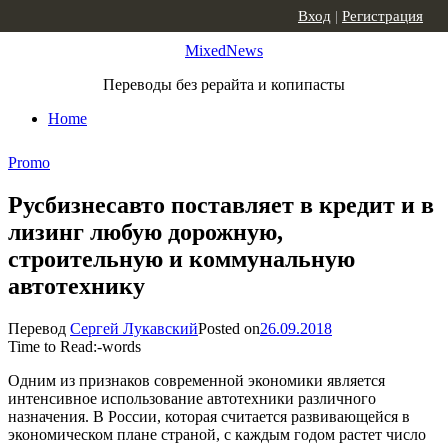
Skip to content
Вход
|
Регистрация
MixedNews
Переводы без рерайта и копипасты
Home
Promo
Русбизнесавто поставляет в кредит и в
лизинг любую дорожную,
строительную и коммунальную
автотехнику
Перевод
Сергей Лукавский
Posted on
26.09.2018
Time to Read:
-
words
Одним из признаков современной экономики является
интенсивное использование автотехники различного
назначения. В России, которая считается развивающейся в
экономическом плане страной, с каждым годом растет число