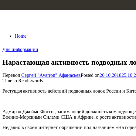
Skip to content
Home
Для информации
Нарастающая активность подводных ло
Перевод
Сергей "Avarron" Афанасьев
Posted on
26.10.2018
25.10.
Time to Read:
-
words
Растущая активность действий подводных лодок России и Кита
Адмирал Джеймс Фогго , занимающий должность командующ
Военно-Морскими Силами США в Африке, о росте активности 
Недавно в своём интернет-обращении под названием «На горизо