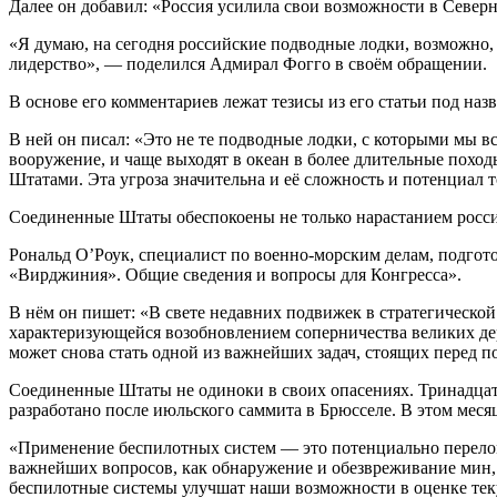
Далее он добавил: «Россия усилила свои возможности в Северн
«Я думаю, на сегодня российские подводные лодки, возможно
лидерство», — поделился Адмирал Фогго в своём обращении.
В основе его комментариев лежат тезисы из его статьи под наз
В ней он писал: «Это не те подводные лодки, с которыми мы в
вооружение, и чаще выходят в океан в более длительные похо
Штатами. Эта угроза значительна и её сложность и потенциал т
Соединенные Штаты обеспокоены не только нарастанием росси
Рональд О’Роук, специалист по военно-морским делам, подгот
«Вирджиния». Общие сведения и вопросы для Конгресса».
В нём он пишет: «В свете недавних подвижек в стратегическо
характеризующейся возобновлением соперничества великих де
может снова стать одной из важнейших задач, стоящих пере
Соединенные Штаты не одиноки в своих опасениях. Тринадцат
разработано после июльского саммита в Брюсселе. В этом мес
«Применение беспилотных систем — это потенциально перелом
важнейших вопросов, как обнаружение и обезвреживание мин,
беспилотные системы улучшат наши возможности в оценке теку