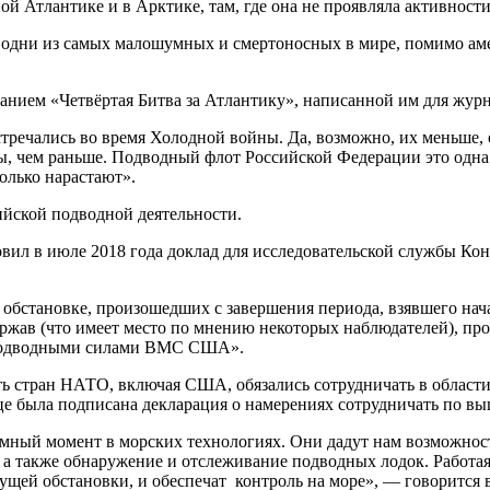
ой Атлантике и в Арктике, там, где она не проявляла активност
, одни из самых малошумных и смертоносных в мире, помимо а
ванием «Четвёртая Битва за Атлантику», написанной им для журн
стречались во время Холодной войны. Да, возможно, их меньше,
ды, чем раньше. Подводный флот Российской Федерации это одн
олько нарастают».
йской подводной деятельности.
овил в июле 2018 года доклад для исследовательской службы Ко
й обстановке, произошедших с завершения периода, взявшего на
ржав (что имеет место по мнению некоторых наблюдателей), п
д подводными силами ВМС США».
ь стран НАТО, включая США, обязались сотрудничать в област
яце была подписана декларация о намерениях сотрудничать по в
ный момент в морских технологиях. Они дадут нам возможност
 а также обнаружение и отслеживание подводных лодок. Работа
щей обстановки, и обеспечат контроль на море», — говорится 