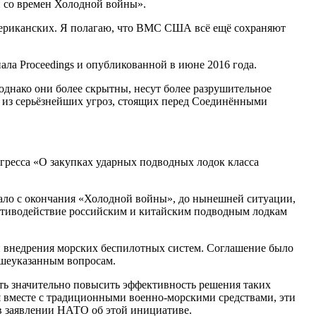
и со времен Холодной войны».
мериканских. Я полагаю, что ВМС США всё ещё сохраняют
ала Proceedings и опубликованной в июне 2016 года.
 однако они более скрытны, несут более разрушительное
а из серьёзнейших угроз, стоящих перед Соединёнными
нгресса «О закупках ударных подводных лодок класса
чало с окончания «Холодной войны», до нынешней ситуации,
ротиводействие российским и китайским подводным лодкам
и внедрения морских беспилотных систем. Соглашение было
ышеуказанным вопросам.
ь значительно повысить эффективность решения таких
я вместе с традиционными военно-морскими средствами, эти
в заявлении НАТО об этой инициативе.