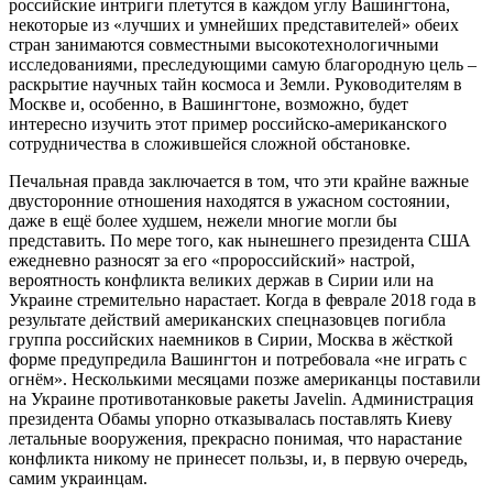
российские интриги плетутся в каждом углу Вашингтона,
некоторые из «лучших и умнейших представителей» обеих
стран занимаются совместными высокотехнологичными
исследованиями, преследующими самую благородную цель –
раскрытие научных тайн космоса и Земли. Руководителям в
Москве и, особенно, в Вашингтоне, возможно, будет
интересно изучить этот пример российско-американского
сотрудничества в сложившейся сложной обстановке.
Печальная правда заключается в том, что эти крайне важные
двусторонние отношения находятся в ужасном состоянии,
даже в ещё более худшем, нежели многие могли бы
представить. По мере того, как нынешнего президента США
ежедневно разносят за его «пророссийский» настрой,
вероятность конфликта великих держав в Сирии или на
Украине стремительно нарастает. Когда в феврале 2018 года в
результате действий американских спецназовцев погибла
группа российских наемников в Сирии, Москва в жёсткой
форме предупредила Вашингтон и потребовала «не играть с
огнём». Несколькими месяцами позже американцы поставили
на Украине противотанковые ракеты Javelin. Администрация
президента Обамы упорно отказывалась поставлять Киеву
летальные вооружения, прекрасно понимая, что нарастание
конфликта никому не принесет пользы, и, в первую очередь,
самим украинцам.