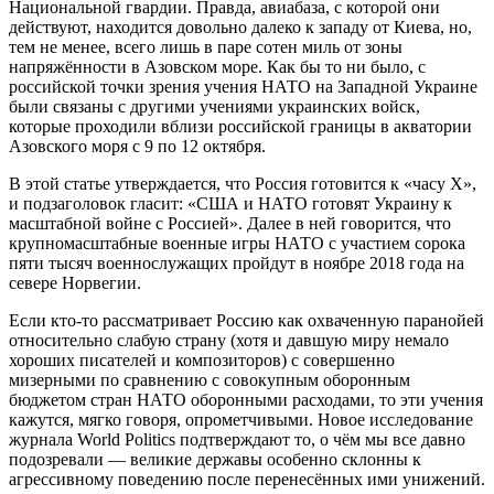
Национальной гвардии. Правда, авиабаза, с которой они
действуют, находится довольно далеко к западу от Киева, но,
тем не менее, всего лишь в паре сотен миль от зоны
напряжённости в Азовском море. Как бы то ни было, с
российской точки зрения учения НАТО на Западной Украине
были связаны с другими учениями украинских войск,
которые проходили вблизи российской границы в акватории
Азовского моря с 9 по 12 октября.
В этой статье утверждается, что Россия готовится к «часу Х»,
и подзаголовок гласит: «США и НАТО готовят Украину к
масштабной войне с Россией». Далее в ней говорится, что
крупномасштабные военные игры НАТО с участием сорока
пяти тысяч военнослужащих пройдут в ноябре 2018 года на
севере Норвегии.
Если кто-то рассматривает Россию как охваченную паранойей
относительно слабую страну (хотя и давшую миру немало
хороших писателей и композиторов) с совершенно
мизерными по сравнению с совокупным оборонным
бюджетом стран НАТО оборонными расходами, то эти учения
кажутся, мягко говоря, опрометчивыми. Новое исследование
журнала World Politics подтверждают то, о чём мы все давно
подозревали — великие державы особенно склонны к
агрессивному поведению после перенесённых ими унижений.