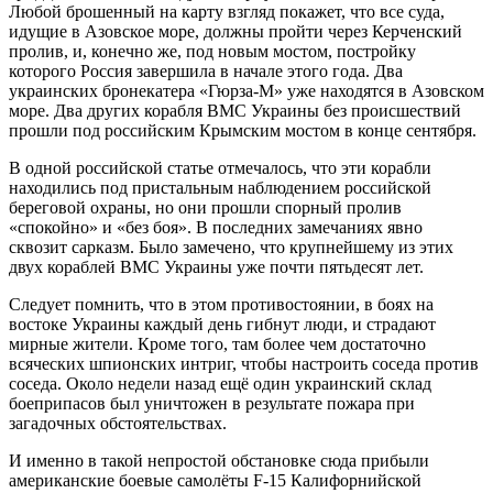
Любой брошенный на карту взгляд покажет, что все суда,
идущие в Азовское море, должны пройти через Керченский
пролив, и, конечно же, под новым мостом, постройку
которого Россия завершила в начале этого года. Два
украинских бронекатера «Гюрза-М» уже находятся в Азовском
море. Два других корабля ВМС Украины без происшествий
прошли под российским Крымским мостом в конце сентября.
В одной российской статье отмечалось, что эти корабли
находились под пристальным наблюдением российской
береговой охраны, но они прошли спорный пролив
«спокойно» и «без боя». В последних замечаниях явно
сквозит сарказм. Было замечено, что крупнейшему из этих
двух кораблей ВМС Украины уже почти пятьдесят лет.
Следует помнить, что в этом противостоянии, в боях на
востоке Украины каждый день гибнут люди, и страдают
мирные жители. Кроме того, там более чем достаточно
всяческих шпионских интриг, чтобы настроить соседа против
соседа. Около недели назад ещё один украинский склад
боеприпасов был уничтожен в результате пожара при
загадочных обстоятельствах.
И именно в такой непростой обстановке сюда прибыли
американские боевые самолёты F-15 Калифорнийской