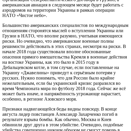
американская авиация в следующем месяце будет работать с
аэродромов на территории Украины в рамках операции
НАТО «Чистое небо».
Большинство американских специалистов по международным
отношениям сторонятся мыслей о вступлении Украины или
Грузии в НАТО, что вполне разумно, учитывая имеющиеся
риски. Но очевидно, что американские военные полны
решимости действовать в этих странах, несмотря на риски. В
начале 2018 года существовали вполне обоснованные
опасения прямого вмешательства Кремля в военные действия
на востоке Украины, как это было в 2015 году в
Дебальцевском котле, в том случае, если поставленные на
Украину «Джавелины» приведут к серьёзным потерям у
русских. Нужно понимать, что для России было крайне
нежелательным, если бы украинский кризис разразился во
время Чемпионата мира по футболу 2018 года. Сейчас же всё
может быть иначе, и напряжённость угрожающе нарастает,
особенно, в регионе Азовского моря.
Признаки надвигающейся беды видны повсюду. В конце
августа лидер повстанцев Александр Захарченко погиб в
результате взрыва бомбы. Как обычно, Москва и Киев
обвинили друг друга в этом убийстве. Очевидно, подобные
убийства совершенно никоим образом не смогут помочь в