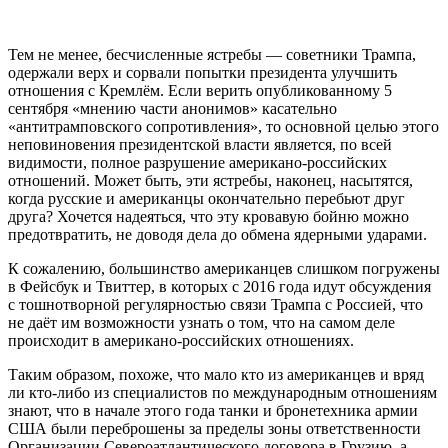
Тем не менее, бесчисленные ястребы — советники Трампа,
одержали верх и сорвали попытки президента улучшить
отношения с Кремлём. Если верить опубликованному 5
сентября «мнению части анонимов» касательно
«антитрамповского сопротивления», то основной целью этого
неповиновения президентской власти является, по всей
видимости, полное разрушение американо-российских
отношений. Может быть, эти ястребы, наконец, насытятся,
когда русские и американцы окончательно перебьют друг
друга? Хочется надеяться, что эту кровавую бойню можно
предотвратить, не доводя дела до обмена ядерными ударами.
К сожалению, большинство американцев слишком погружены
в Фейсбук и Твиттер, в которых с 2016 года идут обсуждения
с тошнотворной регулярностью связи Трампа с Россией, что
не даёт им возможности узнать о том, что на самом деле
происходит в американо-российских отношениях.
Таким образом, похоже, что мало кто из американцев и вряд
ли кто-либо из специалистов по международным отношениям
знают, что в начале этого года танки и бронетехника армии
США были переброшены за пределы зоны ответственности
Организации Североатлантического договора в Грузию, а