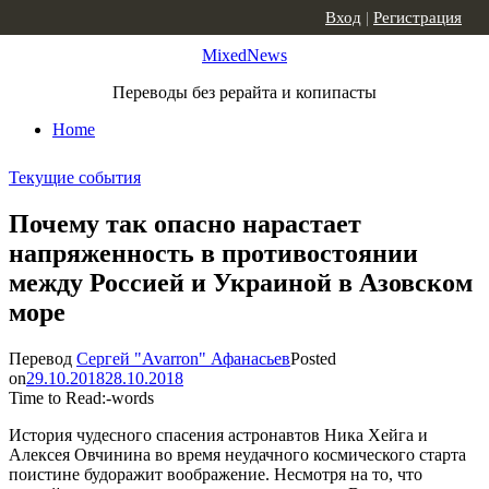
Skip to content
Вход
|
Регистрация
MixedNews
Переводы без рерайта и копипасты
Home
Текущие события
Почему так опасно нарастает
напряженность в противостоянии
между Россией и Украиной в Азовском
море
Перевод
Сергей "Avarron" Афанасьев
Posted
on
29.10.2018
28.10.2018
Time to Read:
-
words
История чудесного спасения астронавтов Ника Хейга и
Алексея Овчинина во время неудачного космического старта
поистине будоражит воображение. Несмотря на то, что