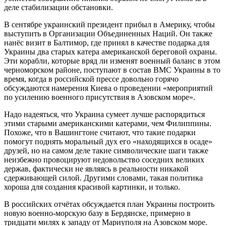
деле стабилизации обстановки.
В сентябре украинский президент прибыл в Америку, чтобы
выступить в Организации Объединенных Наций. Он также
нанёс визит в Балтимор, где принял в качестве подарка для
Украины два старых катера американской береговой охраны.
Эти корабли, которые вряд ли изменят военный баланс в этом
черноморском районе, поступают в состав ВМС Украины в то
время, когда в российской прессе довольно горячо
обсуждаются намерения Киева о проведении «мероприятий
по усилению военного присутствия в Азовском море».
Надо надеяться, что Украина сумеет лучше распорядиться
этими старыми американскими катерами, чем Филиппины.
Похоже, что в Вашингтоне считают, что такие подарки
помогут поднять моральный дух его «находящихся в осаде»
друзей, но на самом деле такие символические шаги также
неизбежно провоцируют недовольство соседних великих
держав, фактически не являясь в реальности никакой
сдерживающей силой. Другими словами, такая политика
хороша для создания красивой картинки, и только.
В российских отчётах обсуждается план Украины построить
новую военно-морскую базу в Бердянске, примерно в
тридцати милях к западу от Мариуполя на Азовском море.