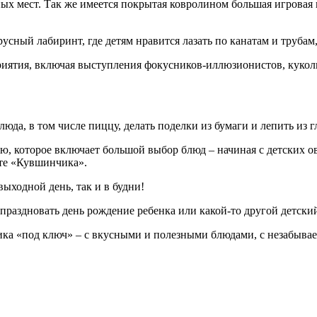
ных мест. Так же имеется покрытая ковролином большая игровая
ный лабиринт, где детям нравится лазать по канатам и трубам, 
риятия, включая выступления фокусников-иллюзионистов, кукол
люда, в том числе пиццу, делать поделки из бумаги и лепить из 
ю, которое включает большой выбор блюд – начиная с детских о
те «Кувшинчика».
выходной день, так и в будни!
раздновать день рождение ребенка или какой-то другой детски
ка «под ключ» – с вкусными и полезными блюдами, с незабывае