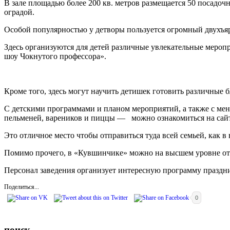
В зале площадью более 200 кв. метров размещается 50 посадоч
оградой.
Особой популярностью у детворы пользуется огромный двухъярус
Здесь организуются для детей различные увлекательные мероп
шоу Чокнутого профессора».
Кроме того, здесь могут научить детишек готовить различные б
С детскими программами и планом мероприятий, а также с мен
пельменей, вареников и пиццы — можно ознакомиться на сай
Это отличное место чтобы отправиться туда всей семьей, как в 
Помимо прочего, в «Кувшинчике» можно на высшем уровне отп
Персонал заведения организует интересную программу праздни
Поделиться...
0
поиск